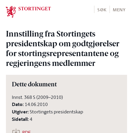
Stortinget.no
SØK
MENY
Innstilling fra Stortingets
presidentskap om godtgjørelser
for stortingsrepresentantene og
regjeringens medlemmer
Dette dokument
Innst. 368 S (2009–2010)
Dato
:
14.06.2010
Utgiver
:
Stortingets presidentskap
Sidetall
:
4
PDF