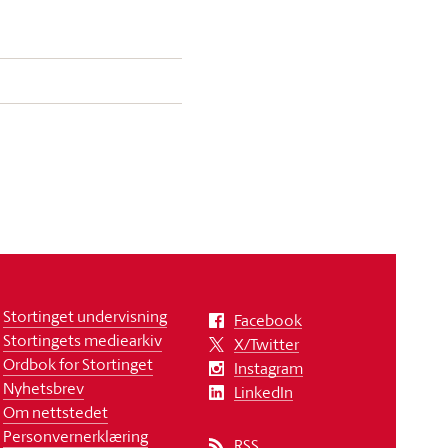
Stortinget undervisning
Facebook
Stortingets mediearkiv
X/Twitter
Ordbok for Stortinget
Instagram
Nyhetsbrev
LinkedIn
Om nettstedet
Personvernerklæring
RSS