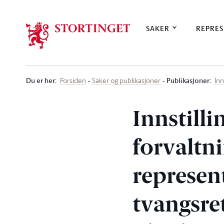
Stortinget.no
SAKER
REPRES
Du er her
:
Publikasjoner:
Forsiden
Saker og publikasjoner
Inn
Innstill
forvaltn
represen
tvangsret