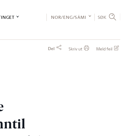
TINGET
NOR/ENG/SÁMI
SØK
Del
Skriv ut
Meld feil
e
nntil