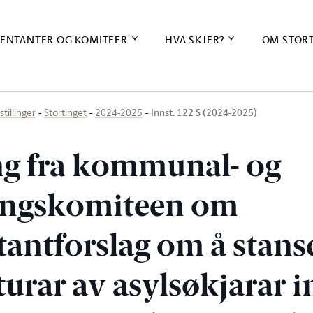
ENTANTER OG KOMITEER
HVA SKJER?
OM STOR
Innst. 122 S (2024-2025)
stillinger
Stortinget
2024-2025
ing fra kommunal- og
ingskomiteen om
tantforslag om å stans
urar av asylsøkjarar i