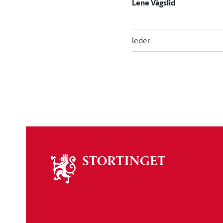
Lene Vågslid
leder
Om
stortinget