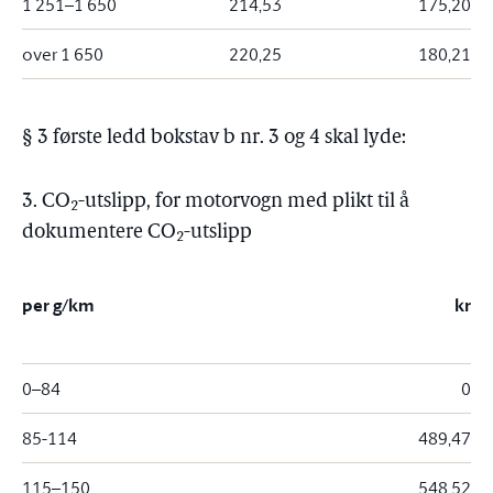
1 251–1 650
214,53
175,20
over 1 650
220,25
180,21
§ 3 første ledd bokstav b nr. 3 og 4 skal lyde:
3. CO
-utslipp, for motorvogn med plikt til å
2
dokumentere CO
-utslipp
2
per g/km
kr
0–84
0
85-114
489,47
115–150
548,52