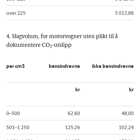
over 225
5 012,88
4. Slagvolum, for motorvogner uten plikt til å
dokumentere CO
-utslipp
2
per cm3
bensindrevne
ikke bensindrevne
kr
kr
0–500
62,60
48,00
501–1 250
125,26
102,24