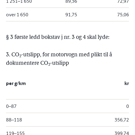
1 251–1 650
89,36
72,97
over 1 650
91,75
75,06
§ 3 første ledd bokstav j nr. 3 og 4 skal lyde:
3. CO
-utslipp, for motorvogn med plikt til å
2
dokumentere CO
-utslipp
2
per g/km
kr
0–87
0
88–118
356,72
119–155
399,74