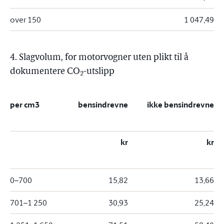
over 150
1 047,49
4. Slagvolum, for motorvogner uten plikt til å
dokumentere CO
-utslipp
2
per cm3
bensindrevne
ikke bensindrevne
kr
kr
0–700
15,82
13,66
701–1 250
30,93
25,24