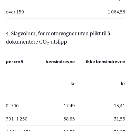
over 150
1 064,58
4. Slagvolum, for motorvogner uten plikt til å
dokumentere CO
-utslipp
2
per cm3
bensindrevne
ikke bensindrevne
kr
kr
0–700
17,49
13,41
701–1 250
38,65
31,55