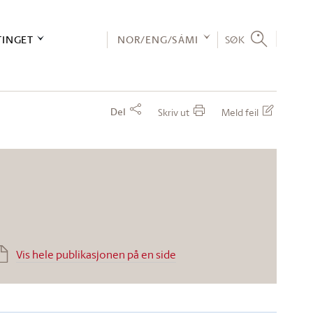
TINGET
NOR/ENG/SÁMI
SØK
Del
Skriv ut
Meld feil
Vis hele publikasjonen på en side