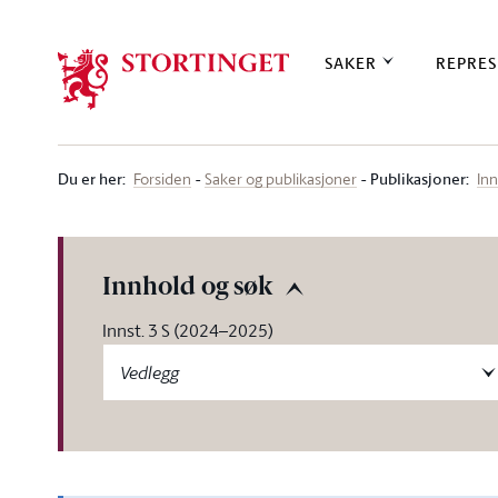
Stortinget.no
SAKER
REPRES
Du er her
:
Publikasjoner:
Forsiden
Saker og publikasjoner
Inn
Innhold og søk
Innst. 3 S (2024–2025)
Vedlegg