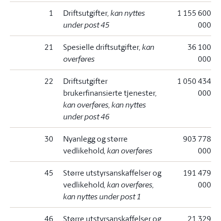
1
Driftsutgifter
, kan nyttes
1 155 600
under post 45
000
21
Spesielle driftsutgifter
, kan
36 100
overføres
000
22
Driftsutgifter
1 050 434
brukerfinansierte tjenester
,
000
kan overføres, kan nyttes
under post 46
30
Nyanlegg og større
903 778
vedlikehold
, kan overføres
000
45
Større utstyrsanskaffelser og
191 479
vedlikehold
, kan overføres,
000
kan nyttes under post 1
46
Større utstyrsanskaffelser og
21 329