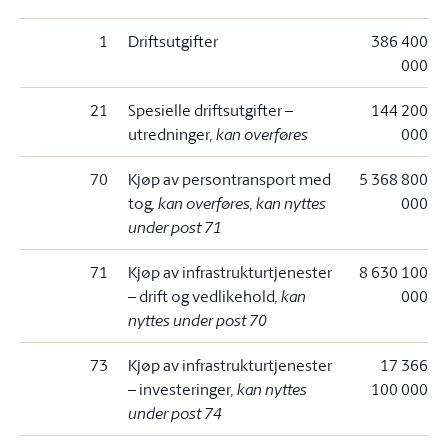
1
Driftsutgifter
386 400
000
21
Spesielle driftsutgifter –
144 200
utredninger
, kan overføres
000
70
Kjøp av persontransport med
5 368 800
tog
, kan overføres, kan nyttes
000
under post 71
71
Kjøp av infrastrukturtjenester
8 630 100
– drift og vedlikehold
, kan
000
nyttes under post 70
73
Kjøp av infrastrukturtjenester
17 366
– investeringer
, kan nyttes
100 000
under post 74