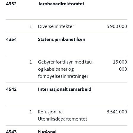
4352
Jernbanedirektoratet
1
Diverse inntekter
5 900 000
4354
Statens jernbanetilsyn
1
Gebyrer for tilsyn med tau-
15 000
og kabelbaner og
000
fornøyelsesinnretninger
4542
Internasjonalt samarbeid
1
Refusjon fra
3 541 000
Utenriksdepartementet
4543
Nasjonal