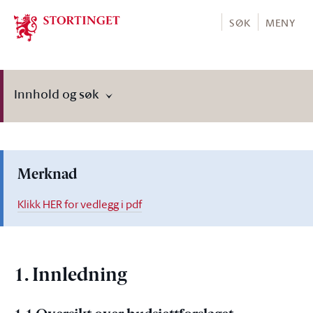
Stortinget.no
SØK
MENY
Innhold og søk
Merknad
Klikk HER for vedlegg i pdf
1. Innledning