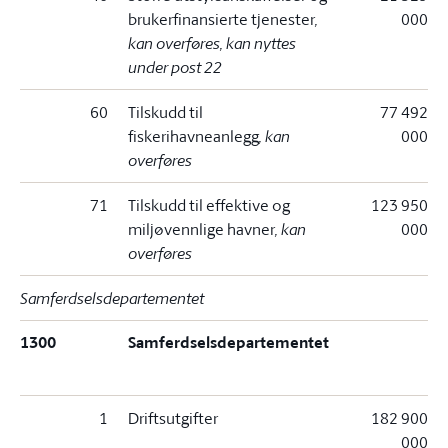
brukerfinansierte tjenester
,
000
kan overføres, kan nyttes
under post 22
60
Tilskudd til
77 492
fiskerihavneanlegg
, kan
000
overføres
71
Tilskudd til effektive og
123 950
miljøvennlige havner
, kan
000
overføres
Samferdselsdepartementet
1300
Samferdselsdepartementet
1
Driftsutgifter
182 900
000