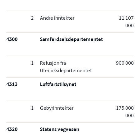
2
Andre inntekter
11 107
000
4300
Samferdselsdepartementet
1
Refusjon fra
900 000
Utenriksdepartementet
4313
Luftfartstilsynet
1
Gebyrinntekter
175 000
000
4320
Statens vegvesen