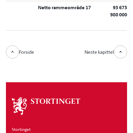
Netto rammeområde 17
93 673
980 000
Forside
Neste kapittel
Om
stortinget
Stortinget