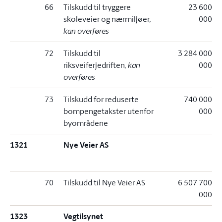
66
Tilskudd til tryggere
23 600
skoleveier og nærmiljøer
,
000
kan overføres
72
Tilskudd til
3 284 000
riksveiferjedriften
, kan
000
overføres
73
Tilskudd for reduserte
740 000
bompengetakster utenfor
000
byområdene
1321
Nye Veier AS
70
Tilskudd til Nye Veier AS
6 507 700
000
1323
Vegtilsynet