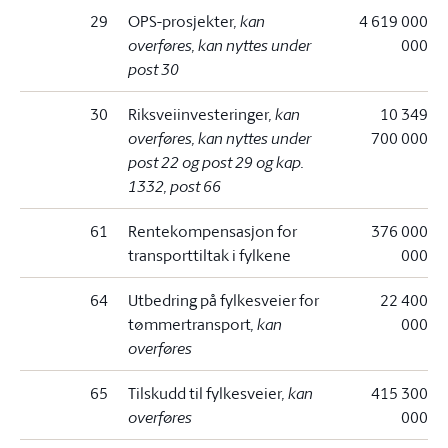
29
OPS-prosjekter
, kan
4 619 000
overføres, kan nyttes under
000
post 30
30
Riksveiinvesteringer
, kan
10 349
overføres, kan nyttes under
700 000
post 22 og post 29 og kap.
1332, post 66
61
Rentekompensasjon for
376 000
transporttiltak i fylkene
000
64
Utbedring på fylkesveier for
22 400
tømmertransport
, kan
000
overføres
65
Tilskudd til fylkesveier
, kan
415 300
overføres
000