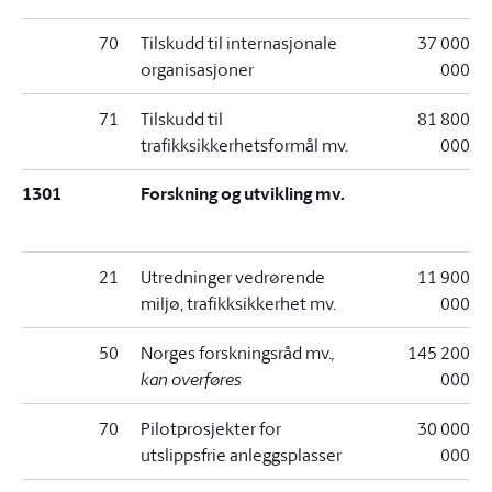
70
Tilskudd til internasjonale
37 000
organisasjoner
000
71
Tilskudd til
81 800
trafikksikkerhetsformål mv.
000
1301
Forskning og utvikling mv.
21
Utredninger vedrørende
11 900
miljø, trafikksikkerhet mv.
000
50
Norges forskningsråd mv.
,
145 200
kan overføres
000
70
Pilotprosjekter for
30 000
utslippsfrie anleggsplasser
000