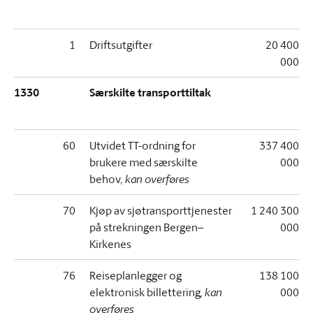
1
Driftsutgifter
20 400
000
1330
Særskilte transporttiltak
60
Utvidet TT-ordning for
337 400
brukere med særskilte
000
behov
, kan overføres
70
Kjøp av sjøtransporttjenester
1 240 300
på strekningen Bergen–
000
Kirkenes
76
Reiseplanlegger og
138 100
elektronisk billettering
, kan
000
overføres