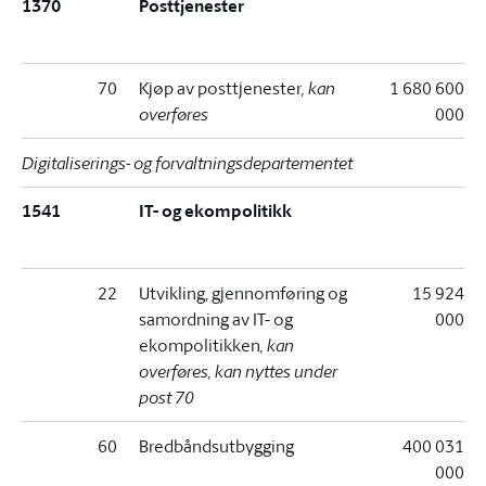
1370
Posttjenester
70
Kjøp av posttjenester
, kan
1 680 600
overføres
000
Digitaliserings- og forvaltningsdepartementet
1541
IT- og ekompolitikk
22
Utvikling, gjennomføring og
15 924
samordning av IT- og
000
ekompolitikken
, kan
overføres, kan nyttes under
post 70
60
Bredbåndsutbygging
400 031
000