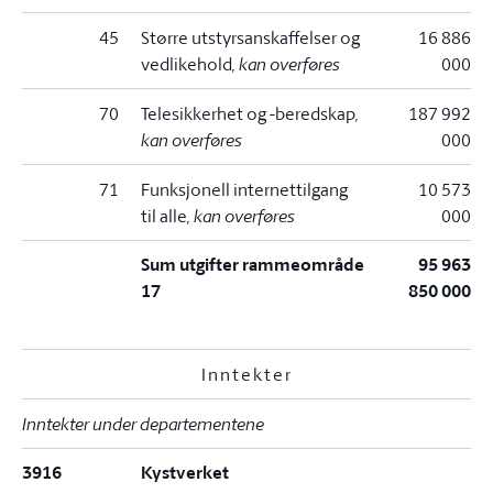
45
Større utstyrsanskaffelser og
16 886
vedlikehold
, kan overføres
000
70
Telesikkerhet og -beredskap
,
187 992
kan overføres
000
71
Funksjonell internettilgang
10 573
til alle
, kan overføres
000
Sum utgifter rammeområde
95 963
17
850 000
Inntekter
Inntekter under departementene
3916
Kystverket