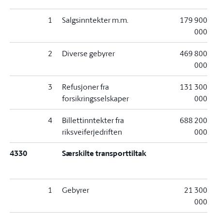
1
Salgsinntekter m.m.
179 900
000
2
Diverse gebyrer
469 800
000
3
Refusjoner fra
131 300
forsikringsselskaper
000
4
Billettinntekter fra
688 200
riksveiferjedriften
000
4330
Særskilte transporttiltak
1
Gebyrer
21 300
000