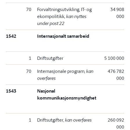
70
Forvaltningsutvikling, IT- og
34 908
ekompolitikk
, kan nyttes
000
under post 22
1542
Internasjonalt samarbeid
1
Driftsutgifter
5 100 000
70
Internasjonale program
, kan
476 782
overføres
000
1543
Nasjonal
kommunikasjonsmyndighet
1
Driftsutgifter
, kan overføres
260 092
000