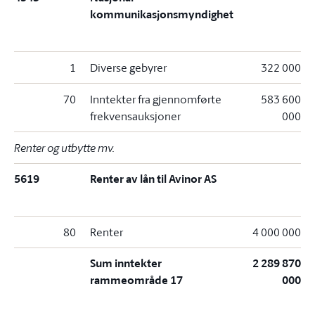
kommunikasjonsmyndighet
1
Diverse gebyrer
322 000
70
Inntekter fra gjennomførte
583 600
frekvensauksjoner
000
Renter og utbytte mv.
5619
Renter av lån til Avinor AS
80
Renter
4 000 000
Sum inntekter
2 289 870
rammeområde 17
000