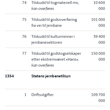
74
Tilskudd til togmateriell mv.
,
10 600
kan overføres
000
75
Tilskudd til godsoverføring
101 000
fra vei til jernbane
000
76
Tilskudd til kulturminner i
39 400
jernbanesektoren
000
77
Tilskudd til godstogselskaper
150 000
etter ekstremværet «Hans»
,
000
kan overføres
1354
Statens jernbanetilsyn
1
Driftsutgifter
109 700
000