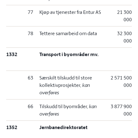
77
Kjøp av tjenester fra Entur AS
21 300
000
78
Tettere samarbeid om data
32 300
000
1332
Transport i byområder mv.
63
Særskilt tilskudd til store
2 571 500
kollektivprosjekter
, kan
000
overføres
66
Tilskudd til byområder
, kan
3 877 900
overføres
000
1352
Jernbanedirektoratet