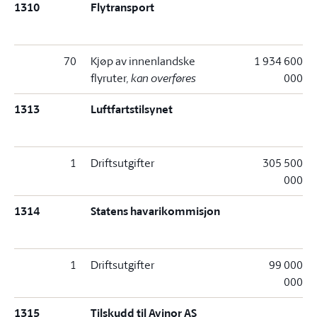
1310
Flytransport
70
Kjøp av innenlandske
1 934 600
flyruter
, kan overføres
000
1313
Luftfartstilsynet
1
Driftsutgifter
305 500
000
1314
Statens havarikommisjon
1
Driftsutgifter
99 000
000
1315
Tilskudd til Avinor AS