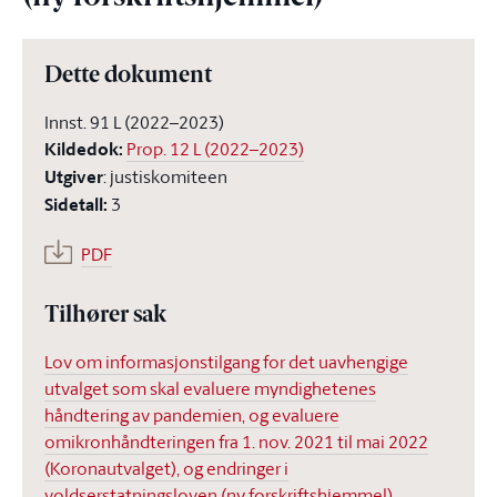
Dette dokument
Innst. 91 L (2022–2023)
Kildedok
:
Prop. 12 L (2022–2023)
Utgiver
:
justiskomiteen
Sidetall
:
3
PDF
Tilhører sak
Lov om informasjonstilgang for det uavhengige
utvalget som skal evaluere myndighetenes
håndtering av pandemien, og evaluere
omikronhåndteringen fra 1. nov. 2021 til mai 2022
(Koronautvalget), og endringer i
voldserstatningsloven (ny forskriftshjemmel)