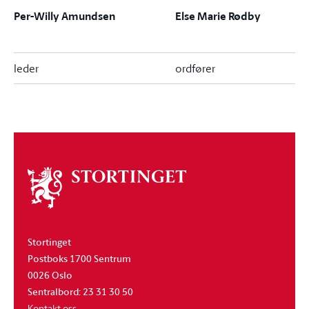
Per-Willy Amundsen
Else Marie Rødby
leder
ordfører
Om
stortinget
Stortinget
Postboks 1700 Sentrum
0026 Oslo
Sentralbord: 23 31 30 50
Kontakt oss