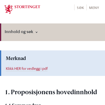
Stortinget.no
SØK
MENY
Innhold og søk
Merknad
Klikk HER for vedlegg i pdf
1. Proposisjonens hovedinnhold