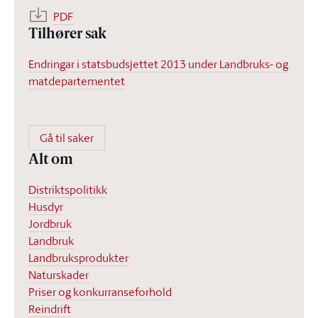
PDF
Tilhører sak
Endringar i statsbudsjettet 2013 under Landbruks- og
matdepartementet
Gå til saker
Alt om
Distriktspolitikk
Husdyr
Jordbruk
Landbruk
Landbruksprodukter
Naturskader
Priser og konkurranseforhold
Reindrift