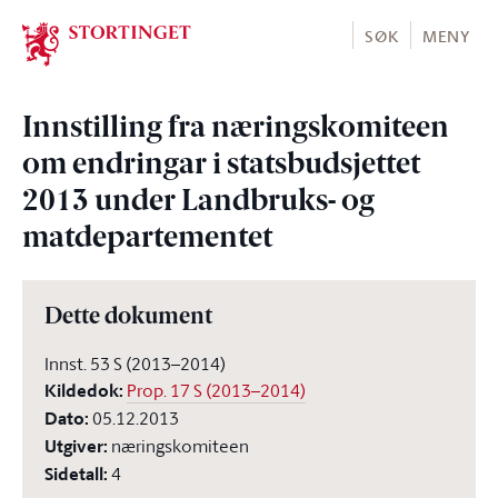
Stortinget.no
SØK
MENY
Innstilling fra næringskomiteen
om endringar i statsbudsjettet
2013 under Landbruks- og
matdepartementet
Dette dokument
Innst. 53 S (2013–2014)
Kildedok
:
Prop. 17 S (2013–2014)
Dato
:
05.12.2013
Utgiver
:
næringskomiteen
Sidetall
:
4