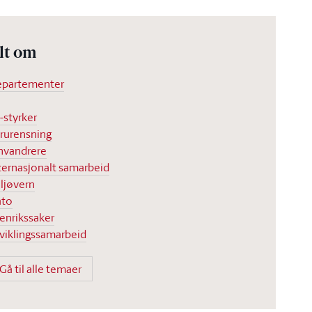
lt om
partementer
-styrker
rurensning
nvandrere
ternasjonalt samarbeid
ljøvern
ato
enrikssaker
viklingssamarbeid
Gå til alle temaer