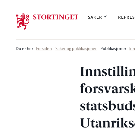
Stortinget.no
SAKER
REPRES
Du er her
:
Publikasjoner:
Forsiden
Saker og publikasjoner
Inn
Innstilli
forsvars
statsbud
Utanrik