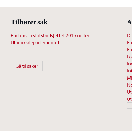
Tilhører sak
A
Endringar i statsbudsjettet 2013 under
De
Utanriksdepartementet
Fn
Fn
Fo
In
Gå til saker
In
Mi
N
Ut
Ut