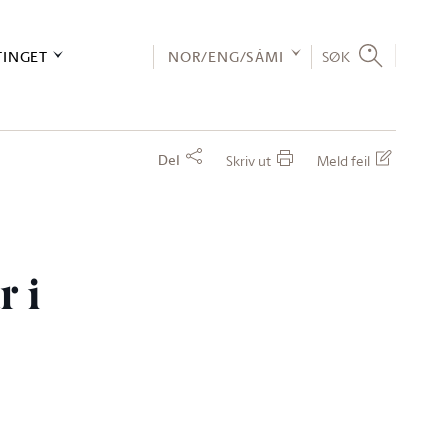
TINGET
NOR/ENG/SÁMI
SØK
Del
Skriv ut
Meld feil
 i