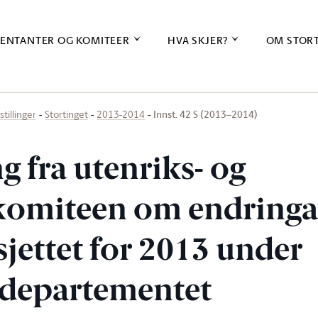
ENTANTER OG KOMITEER
HVA SKJER?
OM STOR
Innst. 42 S (2013–2014)
stillinger
Stortinget
2013-2014
ng fra utenriks- og
komiteen om endringar
sjettet for 2013 under
sdepartementet