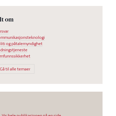
lt om
rsvar
mmunikasjonsteknologi
liti og påtalemyndighet
dningstjeneste
mfunnssikkerhet
Gå til alle temaer
Vis hele publikasjonen på en side