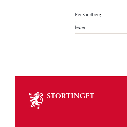
Per Sandberg
leder
Om
stortinget