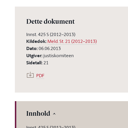
Dette dokument
Innst. 425 S (2012–2013)
Kildedok
:
Meld. St. 21 (2012–2013)
Dato
:
06.06.2013
Utgiver
:
justiskomiteen
Sidetall
:
21
PDF
Innhold
Innst. 425 S (2012–2013)