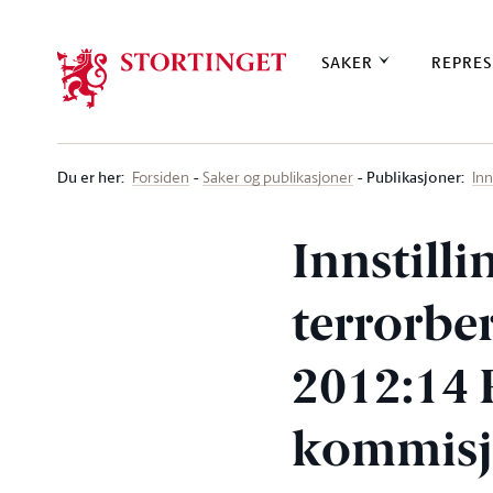
Stortinget.no
SAKER
REPRES
Du er her
:
Publikasjoner:
Forsiden
Saker og publikasjoner
Inn
Innstilli
terrorbe
2012:14 R
kommis