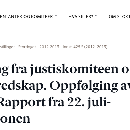
ENTANTER OG KOMITEER
HVA SKJER?
OM STOR
Innst. 425 S (2012–2013)
stillinger
Stortinget
2012-2013
ng fra justiskomiteen 
redskap. Oppfølging 
apport fra 22. juli-
jonen