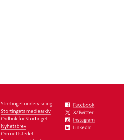
Stortinget undervisning
Facebook
Stortingets mediearkiv
X/Twitter
Ordbok for Stortinget
Instagram
Nyhetsbrev
LinkedIn
Om nettstedet