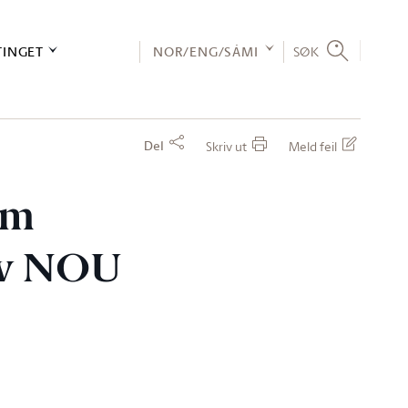
TINGET
NOR/ENG/SÁMI
SØK
Del
Skriv ut
Meld feil
om
av NOU