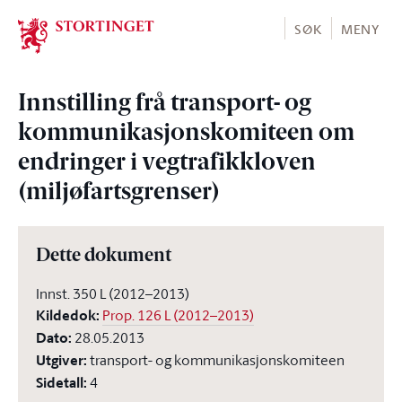
Stortinget.no
SØK
MENY
Innstilling frå transport- og
kommunikasjonskomiteen om
endringer i vegtrafikkloven
(miljøfartsgrenser)
Dette dokument
Innst. 350 L (2012–2013)
Kildedok
:
Prop. 126 L (2012–2013)
Dato
:
28.05.2013
Utgiver
:
transport- og kommunikasjonskomiteen
Sidetall
:
4