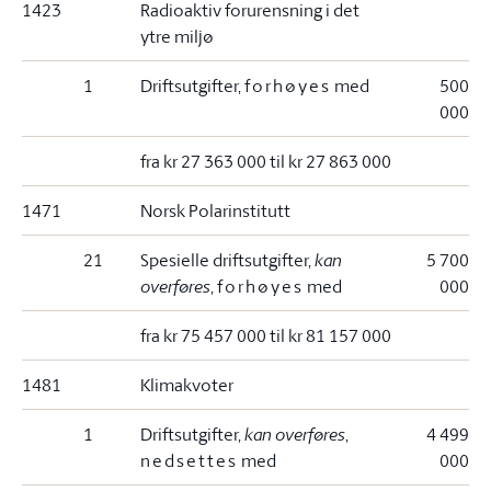
1423
Radioaktiv forurensning i det
ytre miljø
1
Driftsutgifter,
forhøyes
med
500
000
fra kr 27 363 000 til kr 27 863 000
1471
Norsk Polarinstitutt
21
Spesielle driftsutgifter,
kan
5 700
overføres
,
forhøyes
med
000
fra kr 75 457 000 til kr 81 157 000
1481
Klimakvoter
1
Driftsutgifter,
kan overføres
,
4 499
nedsettes
med
000