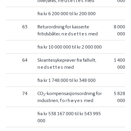
overføres
,
nedsettes
med
000
fra kr 6 200 000 til kr 200 000
63
Returordning for kasserte
8 000
fritidsbåter,
nedsettes
med
000
fra kr 10 000 000 til kr 2 000 000
64
Skrantesykeprøver fra fallvilt,
1 400
nedsettes
med
000
fra kr 1 748 000 til kr 348 000
74
CO
-kompensasjonsordning for
5 828
2
industrien,
forhøyes
med
000
fra kr 538 167 000 til kr 543 995
000