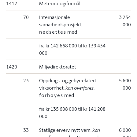
1412
Meteorologiformål
70
Internasjonale
3 234
samarbeidsprosjekt,
000
nedsettes
med
fra kr 142 668 000 til kr 139 434
000
1420
Miljødirektoratet
23
Oppdrags- og gebyrrelatert
5 600
virksomhet,
kan overføres
,
000
forhøyes
med
fra kr 135 608 000 til kr 141 208
000
33
Statlige erverv, nytt vern,
kan
6 000