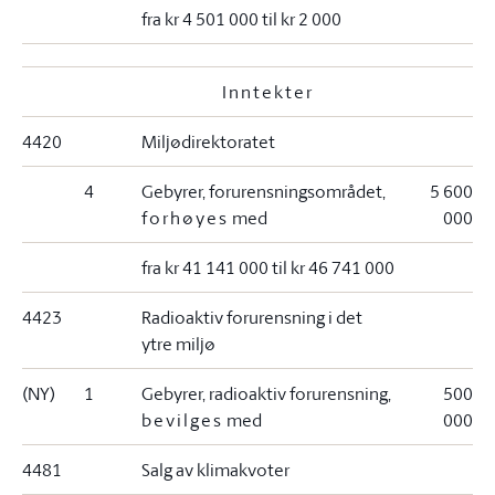
fra kr 4 501 000 til kr 2 000
Inntekter
4420
Miljødirektoratet
4
Gebyrer, forurensningsområdet,
5 600
forhøyes
med
000
fra kr 41 141 000 til kr 46 741 000
4423
Radioaktiv forurensning i det
ytre miljø
(NY)
1
Gebyrer, radioaktiv forurensning,
500
bevilges
med
000
4481
Salg av klimakvoter