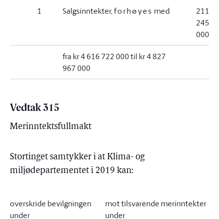
1
Salgsinntekter,
forhøyes
med
211
245
000
fra kr 4 616 722 000 til kr 4 827
967 000
Vedtak 315
Merinntektsfullmakt
Stortinget samtykker i at Klima- og
miljødepartementet i 2019 kan:
overskride bevilgningen
mot tilsvarende merinntekter
under
under