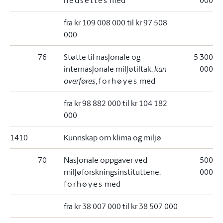
nedsettes
med
000
fra kr 109 008 000 til kr 97 508
000
76
Støtte til nasjonale og
5 300
internasjonale miljøtiltak,
kan
000
overføres
,
forhøyes
med
fra kr 98 882 000 til kr 104 182
000
1410
Kunnskap om klima og miljø
70
Nasjonale oppgaver ved
500
miljøforskningsinstituttene,
000
forhøyes
med
fra kr 38 007 000 til kr 38 507 000