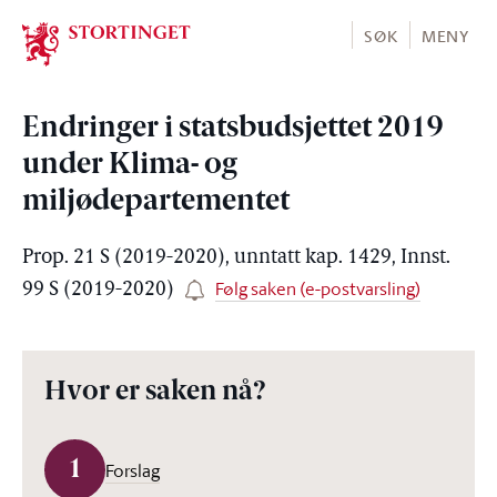
Stortinget.no
SØK
MENY
Endringer i statsbudsjettet 2019
under Klima- og
miljødepartementet
Prop. 21 S (2019-2020), unntatt kap. 1429, Innst.
Følg saken (e-postvarsling)
99 S (2019-2020)
Hvor er saken nå?
1
Forslag