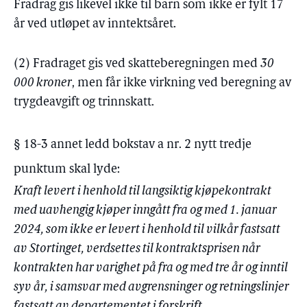
Fradrag gis likevel ikke til barn som ikke er fylt 17
år ved utløpet av inntektsåret.
(2) Fradraget gis ved skatteberegningen med
30
000 kroner
, men får ikke virkning ved beregning av
trygdeavgift og trinnskatt.
§ 18-3 annet ledd bokstav a nr. 2 nytt tredje
punktum skal lyde:
Kraft levert i henhold til langsiktig kjøpekontrakt
med uavhengig kjøper inngått fra og med 1. januar
2024, som ikke er levert i henhold til vilkår fastsatt
av Stortinget, verdsettes til kontraktsprisen når
kontrakten har varighet på fra og med tre år og inntil
syv år, i samsvar med avgrensninger og retningslinjer
fastsatt av departementet i forskrift.