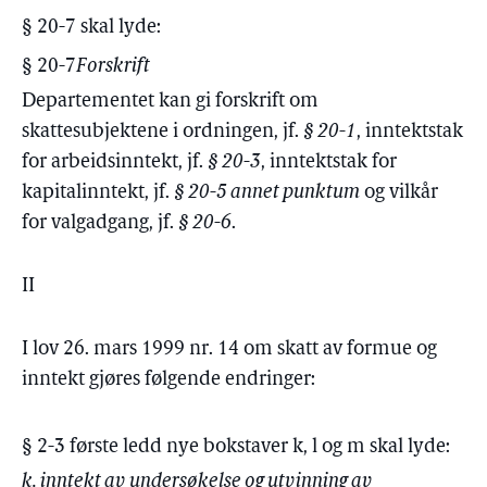
§ 20-7 skal lyde:
§ 20-7
Forskrift
Departementet kan gi forskrift om
skattesubjektene i ordningen, jf.
§ 20-1
, inntektstak
for arbeidsinntekt, jf.
§ 20-3
, inntektstak for
kapitalinntekt, jf.
§ 20-5 annet punktum
og vilkår
for valgadgang, jf.
§ 20-6
.
II
I lov 26. mars 1999 nr. 14 om skatt av formue og
inntekt gjøres følgende endringer:
§ 2-3 første ledd nye bokstaver k, l og m skal lyde:
k. inntekt av undersøkelse og utvinning av