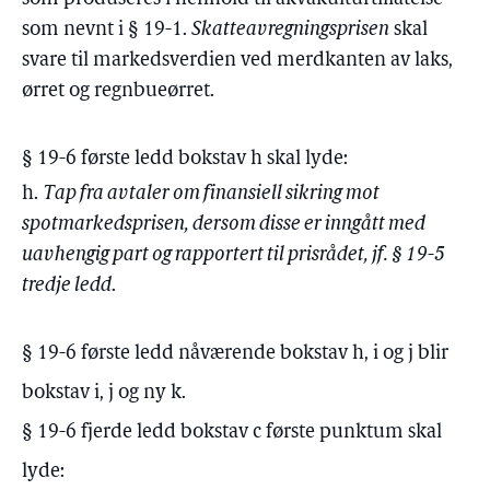
som nevnt i § 19-1.
Skatteavregningsprisen
skal
svare til markedsverdien ved merdkanten av laks,
ørret og regnbueørret.
§ 19-6 første ledd bokstav h skal lyde:
h.
Tap fra avtaler om finansiell sikring mot
spotmarkedsprisen, dersom disse er inngått med
uavhengig part og rapportert til prisrådet, jf. § 19-5
tredje ledd
.
§ 19-6 første ledd nåværende bokstav h, i og j blir
bokstav i, j og ny k.
§ 19-6 fjerde ledd bokstav c første punktum skal
lyde: