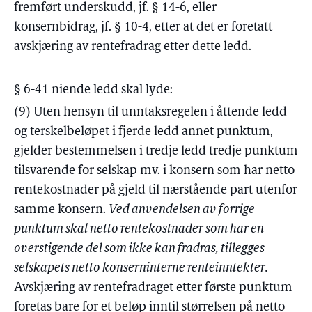
fremført underskudd, jf. § 14-6, eller
konsernbidrag, jf. § 10-4, etter at det er foretatt
avskjæring av rentefradrag etter dette ledd.
§ 6-41 niende ledd skal lyde:
(9) Uten hensyn til unntaksregelen i åttende ledd
og terskelbeløpet i fjerde ledd annet punktum,
gjelder bestemmelsen i tredje ledd tredje punktum
tilsvarende for selskap mv. i konsern som har netto
rentekostnader på gjeld til nærstående part utenfor
samme konsern.
Ved anvendelsen av forrige
punktum skal netto rentekostnader som har en
overstigende del som ikke kan fradras, tillegges
selskapets netto konserninterne renteinntekter.
Avskjæring av rentefradraget etter første punktum
foretas bare for et beløp inntil størrelsen på netto