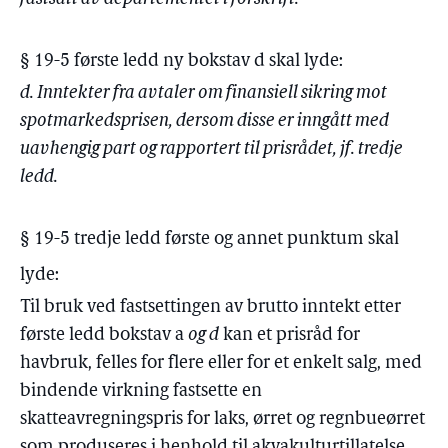
§ 19-5 første ledd ny bokstav d skal lyde:
d. Inntekter fra avtaler om finansiell sikring mot
spotmarkedsprisen, dersom disse er inngått med
uavhengig part og rapportert til prisrådet, jf. tredje
ledd.
§ 19-5 tredje ledd første og annet punktum skal
lyde:
Til bruk ved fastsettingen av brutto inntekt etter
første ledd bokstav a
og d
kan et prisråd for
havbruk, felles for flere eller for et enkelt salg, med
bindende virkning fastsette en
skatteavregningspris for laks, ørret og regnbueørret
som produseres i henhold til akvakulturtillatelse