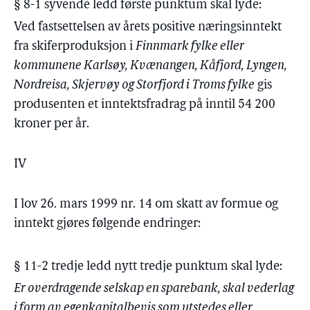
§ 8-1 syvende ledd første punktum skal lyde:
Ved fastsettelsen av årets positive næringsinntekt
fra skiferproduksjon i
Finnmark fylke eller
kommunene Karlsøy, Kvænangen, Kåfjord, Lyngen,
Nordreisa, Skjervøy og Storfjord i Troms fylke
gis
produsenten et inntektsfradrag på inntil 54 200
kroner per år.
IV
I lov 26. mars 1999 nr. 14 om skatt av formue og
inntekt gjøres følgende endringer:
§ 11-2 tredje ledd nytt tredje punktum skal lyde:
Er overdragende selskap en sparebank, skal vederlag
i form av egenkapitalbevis som utstedes eller