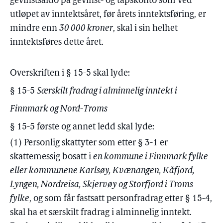
gevinstsaldo på gevinst- og tapskonto som ved
utløpet av inntektsåret, før årets inntektsføring, er
mindre enn
30 000 kroner
, skal i sin helhet
inntektsføres dette året.
Overskriften i § 15-5 skal lyde:
§ 15-5
Særskilt fradrag i alminnelig inntekt i
Finnmark og Nord-Troms
§ 15-5 første og annet ledd skal lyde:
(1) Personlig skattyter som etter § 3-1 er
skattemessig bosatt i
en kommune i Finnmark fylke
eller kommunene Karlsøy, Kvænangen, Kåfjord,
Lyngen, Nordreisa, Skjervøy og Storfjord i Troms
fylke
, og som får fastsatt personfradrag etter § 15-4,
skal ha et særskilt fradrag i alminnelig inntekt.