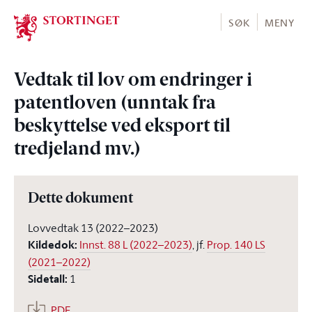
Stortinget.no
SØK
MENY
Vedtak til lov om endringer i
patentloven (unntak fra
beskyttelse ved eksport til
tredjeland mv.)
Dette dokument
Lovvedtak 13 (2022–2023)
Kildedok
:
Innst. 88 L (2022–2023)
, jf.
Prop. 140 LS
(2021–2022)
Sidetall
:
1
PDF