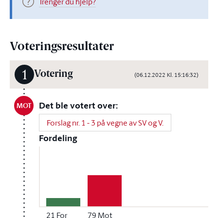
Trenger du hjelp?
Voteringsresultater
1
Votering
(06.12.2022 Kl. 15:16:32)
Det ble votert over:
MOT
Forslag nr. 1 - 3 på vegne av SV og V.
Fordeling
21
For
79
Mot