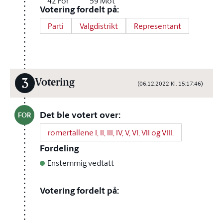
42
For
59
Mot
Votering fordelt på:
Parti
Valgdistrikt
Representant
3
Votering
(06.12.2022 Kl. 15:17:46)
Det ble votert over:
FOR
romertallene I, II, III, IV, V, VI, VII og VIII.
Fordeling
Enstemmig vedtatt
Votering fordelt på: