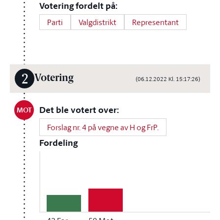
Votering fordelt på:
Parti
Valgdistrikt
Representant
2
Votering
(06.12.2022 Kl. 15:17:26)
Det ble votert over:
MOT
Forslag nr. 4 på vegne av H og FrP.
Fordeling