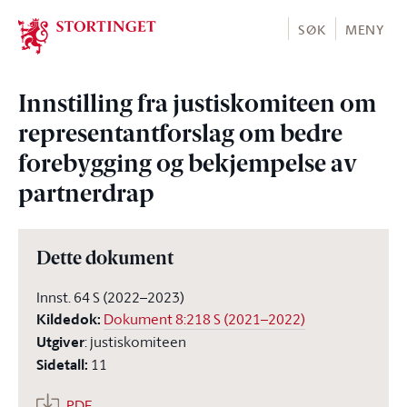
Stortinget.no
SØK
MENY
Innstilling fra justiskomiteen om
representantforslag om bedre
forebygging og bekjempelse av
partnerdrap
Dette dokument
Innst. 64 S (2022–2023)
Kildedok
:
Dokument 8:218 S (2021–2022)
Utgiver
:
justiskomiteen
Sidetall
:
11
PDF