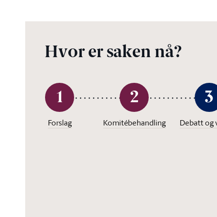
Hvor er saken nå?
1
2
3
Forslag
Komitébehandling
Debatt og 