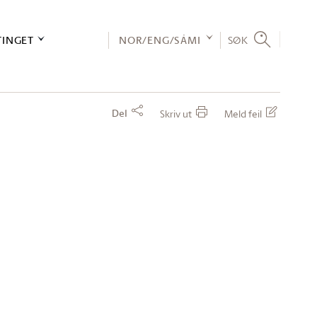
TINGET
NOR/ENG/SÁMI
SØK
Del
Skriv ut
Meld feil