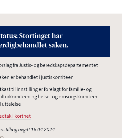
tatus: Stortinget har
erdigbehandlet saken.
orslag fra Justis- og beredskapsdepartementet
aken er behandlet i justiskomiteen
tkast til innstilling er forelagt for familie- og
ulturkomiteen og helse- og omsorgskomiteen
il uttalelse
edtak i korthet
nnstilling avgitt 16.04.2024