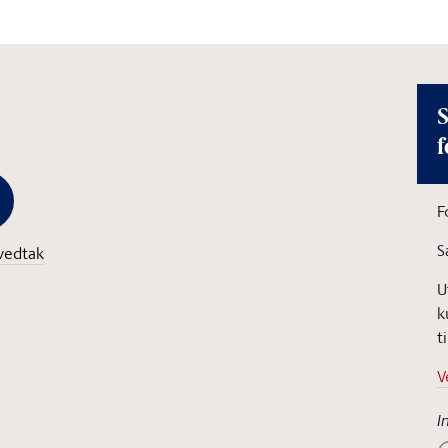
S
f
F
S
vedtak
U
k
t
V
I