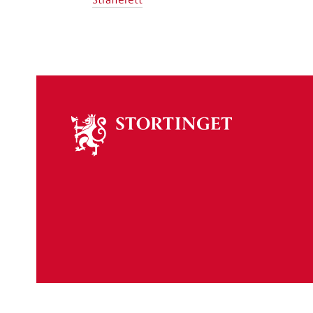
Om
stortinget