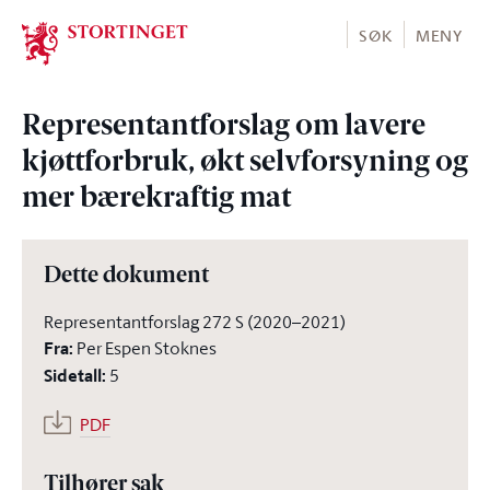
Stortinget.no
SØK
MENY
Representantforslag om lavere
kjøttforbruk, økt selvforsyning og
mer bærekraftig mat
Dette dokument
Representantforslag 272 S (2020–2021)
Fra
:
Per Espen Stoknes
Sidetall
:
5
PDF
Tilhører sak