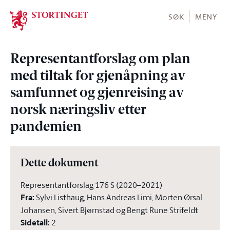
Stortinget.no
SØK
MENY
Representantforslag om plan
med tiltak for gjenåpning av
samfunnet og gjenreising av
norsk næringsliv etter
pandemien
Dette dokument
Representantforslag 176 S (2020–2021)
Fra
:
Sylvi Listhaug, Hans Andreas Limi, Morten Ørsal
Johansen, Sivert Bjørnstad og Bengt Rune Strifeldt
Sidetall
:
2