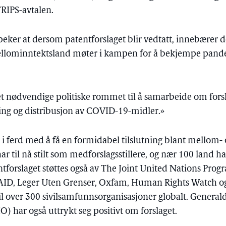
TRIPS-avtalen.
eker at dersom patentforslaget blir vedtatt, innebærer 
ellominntektsland møter i kampen for å bekjempe pande
det nødvendige politiske rommet til å samarbeide om fors
ing og distribusjon av COVID-19-midler.»
r i ferd med å få en formidabel tilslutning blant mellom-
r til nå stilt som medforslagsstillere, og nær 100 land har
atentforslaget støttes også av The Joint United Nations P
ID, Leger Uten Grenser, Oxfam, Human Rights Watch 
g til over 300 sivilsamfunnsorganisasjoner globalt. Genera
) har også uttrykt seg positivt om forslaget.