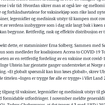
ene i vår tid: Hvordan sikrer man at også lav- og mellom
og forhåndsavtalene for vaksinekjøp som rike land nyter
aksiner, legemidler og medisinsk utstyr til kampen mot c
let av verdens innbyggere som i dag står langt bak i køen
n begynne. Rettferdig, rask og effektiv distribusjon er til
kt dette, er statsminister Erna Solberg. Sammen med Sø
un som medleder for koalisjonen Access to COVID-19 To
eten av en rettferdig fordeling av en vaksine mot covid-
Inge Ulstein har gjentatte ganger understreket at Norge m
ling. «Et globalt spørsmål kan kun løses globalt», skrev Uls
 tittelen «Ingen er trygge før alle er trygge» i Vårt Land
g tilgang til vaksiner, legemidler og medisinsk utstyr til
d formidable utfordringer. I november meldte generaldi