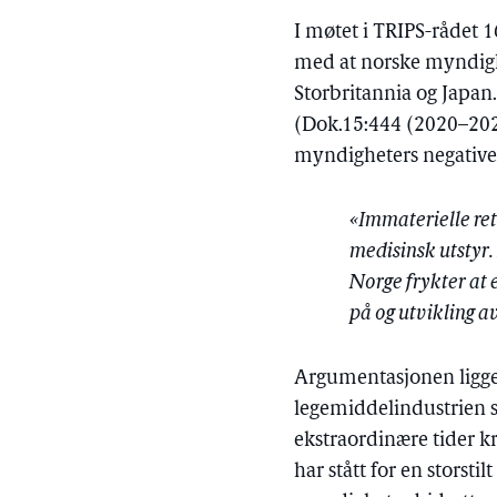
I møtet i TRIPS-rådet 
med at norske myndighe
Storbritannia og Japan
(Dok.15:444 (2020–2021
myndigheters negative 
«Immaterielle ret
medisinsk utstyr.
Norge frykter at e
på og utvikling a
Argumentasjonen ligge
legemiddelindustrien sel
ekstraordinære tider kr
har stått for en stors