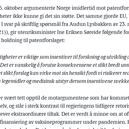
16. oktober argumenterte Norge imidlertid mot patentfor
ter ikke kunne gi det sin støtte. Det samme gjorde EU, 
. I svar på skriftlig spørsmål fra Audun Lysbakken av 2
)), gir utenriksminister Ine Eriksen Søreide følgende fo
holdning til patentforslaget:
tigheter er viktige som insentiver til forskning og utvikling
 Det er vanskelig å forutse konsekvensene et slikt bredt unn
t slikt forslag kan virke mot sin hensikt fordi vi risikerer r
v legemidler og medisinsk utstyr dersom insentivene svekke
r svært tett opptil de motargumentene som har kommet
v, og står i sterk kontrast til regjeringens tidligere retor
ever ekstraordinære tiltak. Det er verdt å minne om at off
tilt finansiering av vaksineprogrammer under pandemien. 