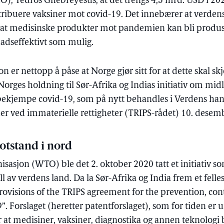
), Tedros Ghebreyesus, at det trengs 4,3 mrd. USD i 20
tribuere vaksiner mot covid-19. Det innebærer at verdens
 at medisinske produkter mot pandemien kan bli produse
tnadseffektivt som mulig.
on er nettopp å påse at Norge gjør sitt for at dette skal skj
 Norges holdning til Sør-Afrika og Indias initiativ om midl
bekjempe covid-19, som på nytt behandles i Verdens han
ider ved immaterielle rettigheter (TRIPS-rådet) 10. desem
 motstand i nord
isasjon (WTO) ble det 2. oktober 2020 tatt et initiativ s
all av verdens land. Da la Sør-Afrika og India frem et felle
rovisions of the TRIPS agreement for the prevention, c
. Forslaget (heretter patentforslaget), som for tiden er 
 at medisiner, vaksiner, diagnostika og annen teknologi b