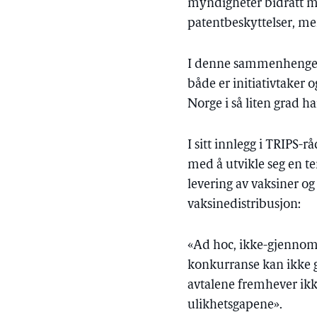
myndigheter bidratt me
patentbeskyttelser, me
I denne sammenhengen 
både er initiativtaker 
Norge i så liten grad h
I sitt innlegg i TRIPS-
med å utvikle seg en t
levering av vaksiner og
vaksinedistribusjon:
«Ad hoc, ikke-gjennoms
konkurranse kan ikke g
avtalene fremhever ikk
ulikhetsgapene».