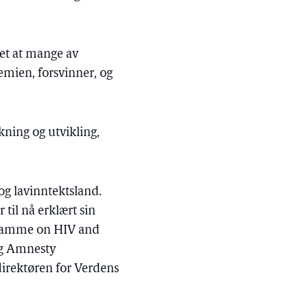
det at mange av
mien, forsvinner, og
kning og utvikling,
 og lavinntektsland.
 til nå erklært sin
rogramme on HIV and
og Amnesty
ldirektøren for Verdens