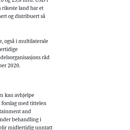
20 og 23,8 mrd. USD i
 rikeste land har et
rt og distribuert så
e, også i multilaterale
ertidige
delsorganisasjons råd
ber 2020.
om kan avhjelpe
s forslag med tittelen
ontainment and
under behandling i
lir midlertidig unntatt