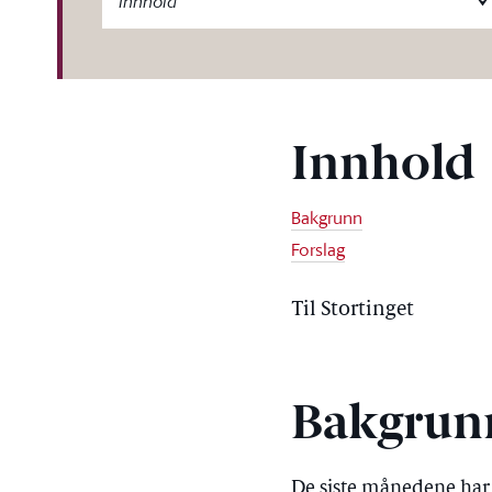
Innhold
Innhold
Bakgrunn
Forslag
Til Stortinget
Bakgrun
De siste månedene har v