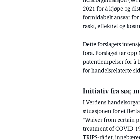
helseorganisasjon (WHO
2021 for å kjøpe og dis
formidabelt ansvar for
raskt, effektivt og kos
Dette forslagets intensj
fora. Forslaget tar opp
patentlempelser for å 
for handelsrelaterte s
Initiativ fra sør,
I Verdens handelsorgan
situasjonen for et flert
“Waiver from certain p
treatment of COVID-19”
TRIPS-rådet, innebærer