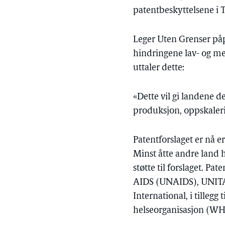
patentbeskyttelsene i 
Leger Uten Grenser påp
hindringene lav- og m
uttaler dette:
«Dette vil gi landene 
produksjon, oppskaler
Patentforslaget er nå e
Minst åtte andre land ha
støtte til forslaget. P
AIDS (UNAIDS), UNITA
International, i tilleg
helseorganisasjon (WHO