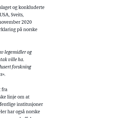
slaget og konkluderte
USA, Sveits,
3. november 2020
rklaring på norske
 av legemidler og
tak ville ha.
edusert forskning
s».
 fra
iske linje om at
entlige institusjoner
Her har også norske