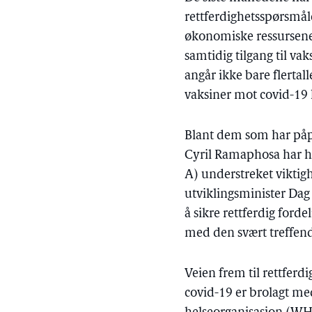
rettferdighetsspørsmål
økonomiske ressursene 
samtidig tilgang til v
angår ikke bare flertal
vaksiner mot covid-19 ka
Blant dem som har påpe
Cyril Ramaphosa har h
A) understreket viktigh
utviklingsminister Dag 
å sikre rettferdig forde
med den svært treffende
Veien frem til rettferdi
covid-19 er brolagt me