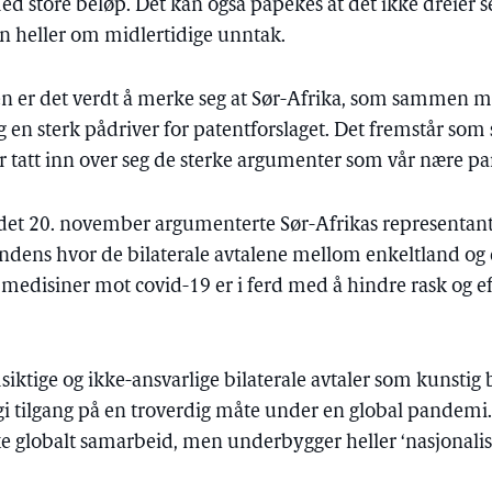
d store beløp. Det kan også påpekes at det ikke dreier s
n heller om midlertidige unntak.
er det verdt å merke seg at Sør-Afrika, som sammen m
og en sterk pådriver for patentforslaget. Det fremstår som
ar tatt inn over seg de sterke argumenter som vår nære par
rådet 20. november argumenterte Sør-Afrikas representant f
endens hvor de bilaterale avtalene mellom enkeltland og
 medisiner mot covid-19 er i ferd med å hindre rask og ef
iktige og ikke-ansvarlige bilaterale avtaler som kunstig 
i tilgang på en troverdig måte under en global pandemi. 
e globalt samarbeid, men underbygger heller ‘nasjonali