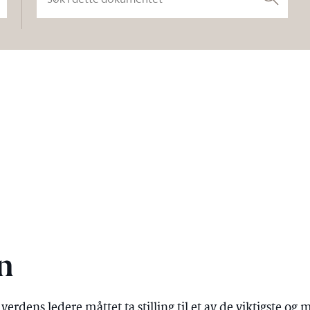
Søk
n
erdens ledere måttet ta stilling til et av de viktigste og 