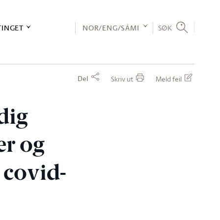
TINGET
NOR/ENG/SÁMI
SØK
Del
Skriv ut
Meld feil
dig
er og
 covid-