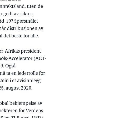
inntektsland, uten de
 godt av, sikres
ovid-19? Spørsmålet
 når distribusjonen av
 det beste for alle.
r-Afrikas president
ols-Accelerator (ACT-
19. Også
å ta en lederrolle for
tein i et avisinnlegg
 25. august 2020.
 global bekjempelse av
rektøren for Verdens