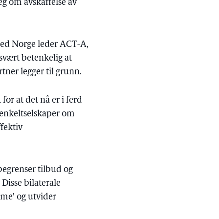
eg om avskaffelse av
ed Norge leder ACT-A,
 svært betenkelig at
tner legger til grunn.
or at det nå er i ferd
 enkeltselskaper om
fektiv
begrenser tilbud og
Disse bilaterale
sme’ og utvider