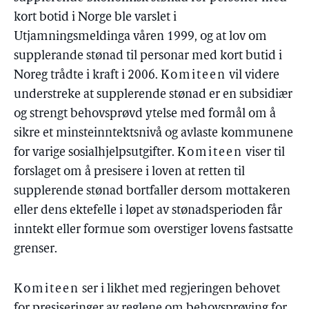
kort botid i Norge ble varslet i
Utjamningsmeldinga våren 1999, og at lov om
supplerande stønad til personar med kort butid i
Noreg trådte i kraft i 2006.
Komiteen
vil videre
understreke at supplerende stønad er en subsidiær
og strengt behovsprøvd ytelse med formål om å
sikre et minsteinntektsnivå og avlaste kommunene
for varige sosialhjelpsutgifter.
Komiteen
viser til
forslaget om å presisere i loven at retten til
supplerende stønad bortfaller dersom mottakeren
eller dens ektefelle i løpet av stønadsperioden får
inntekt eller formue som overstiger lovens fastsatte
grenser.
Komiteen
ser i likhet med regjeringen behovet
for presiseringer av reglene om behovsprøving for