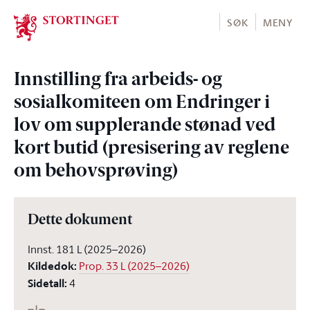
Stortinget.no
SØK
MENY
Innstilling fra arbeids- og
sosialkomiteen om Endringer i
lov om supplerande stønad ved
kort butid (presisering av reglene
om behovsprøving)
Dette dokument
Innst. 181 L (2025–2026)
Kildedok
:
Prop. 33 L (2025–2026)
Sidetall
:
4