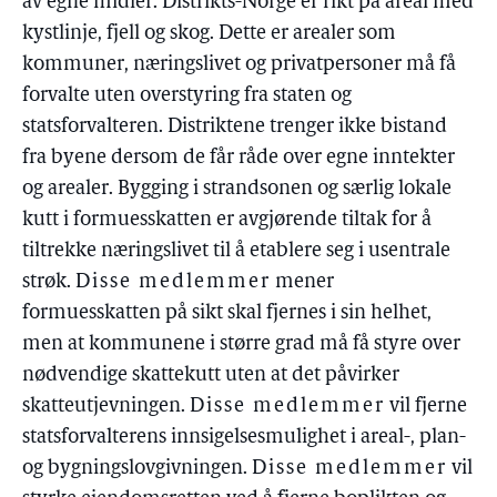
av egne midler. Distrikts-Norge er rikt på areal med
kystlinje, fjell og skog. Dette er arealer som
kommuner, næringslivet og privatpersoner må få
forvalte uten overstyring fra staten og
statsforvalteren. Distriktene trenger ikke bistand
fra byene dersom de får råde over egne inntekter
og arealer. Bygging i strandsonen og særlig lokale
kutt i formuesskatten er avgjørende tiltak for å
tiltrekke næringslivet til å etablere seg i usentrale
strøk.
Disse medlemmer
mener
formuesskatten på sikt skal fjernes i sin helhet,
men at kommunene i større grad må få styre over
nødvendige skattekutt uten at det påvirker
skatteutjevningen.
Disse medlemmer
vil fjerne
statsforvalterens innsigelsesmulighet i areal-, plan-
og bygningslovgivningen.
Disse medlemmer
vil