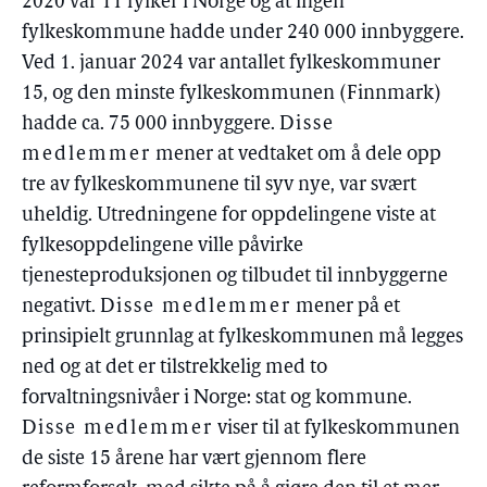
2020 var 11 fylker i Norge og at ingen
fylkeskommune hadde under 240 000 innbyggere.
Ved 1. januar 2024 var antallet fylkeskommuner
15, og den minste fylkeskommunen (Finnmark)
hadde ca. 75 000 innbyggere.
Disse
medlemmer
mener at vedtaket om å dele opp
tre av fylkeskommunene til syv nye, var svært
uheldig. Utredningene for oppdelingene viste at
fylkesoppdelingene ville påvirke
tjenesteproduksjonen og tilbudet til innbyggerne
negativt.
Disse medlemmer
mener på et
prinsipielt grunnlag at fylkeskommunen må legges
ned og at det er tilstrekkelig med to
forvaltningsnivåer i Norge: stat og kommune.
Disse medlemmer
viser til at fylkeskommunen
de siste 15 årene har vært gjennom flere