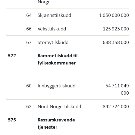
Norge
64
Skjønnstilskudd
1 030 000 000
66
Veksttilskudd
125 923 000
67
Storbytilskudd
688 358 000
572
Rammetilskudd til
fylkeskommuner
60
Innbyggertilskudd
54 711 049
000
62
Nord-Norge-tilskudd
842 724 000
575
Ressurskrevende
tjenester