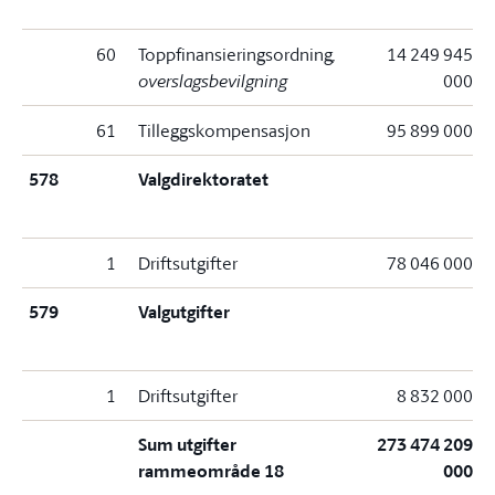
60
Toppfinansieringsordning
,
14 249 945
overslagsbevilgning
000
61
Tilleggskompensasjon
95 899 000
578
Valgdirektoratet
1
Driftsutgifter
78 046 000
579
Valgutgifter
1
Driftsutgifter
8 832 000
Sum utgifter
273 474 209
rammeområde 18
000