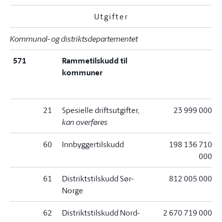
Utgifter
Kommunal- og distriktsdepartementet
571
Rammetilskudd til
kommuner
21
Spesielle driftsutgifter
,
23 999 000
kan overføres
60
Innbyggertilskudd
198 136 710
000
61
Distriktstilskudd Sør-
812 005 000
Norge
62
Distriktstilskudd Nord-
2 670 719 000