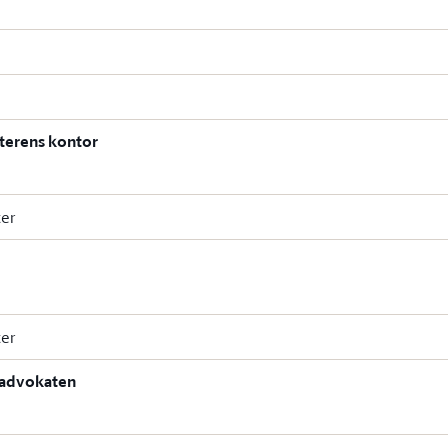
sterens kontor
ter
ter
sadvokaten