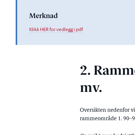
Merknad
Klikk HER for vedlegg i pdf
2. Ramme
mv.
Oversikten nedenfor vis
rammeområde 1. 90–99-