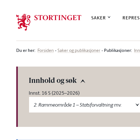
Stortinget.no
SAKER
REPRES
Du er her
:
Publikasjoner:
Forsiden
Saker og publikasjoner
Inn
Innhold og søk
Innst. 16 S (2025–2026)
2. Rammeområde 1 – Statsforvaltning mv.