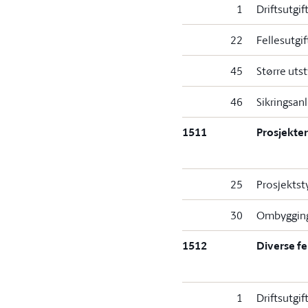
1
Driftsutgif
22
Fellesutgif
45
Større uts
46
Sikringsan
1511
Prosjekter
25
Prosjektst
30
Ombygging
1512
Diverse fe
1
Driftsutgif