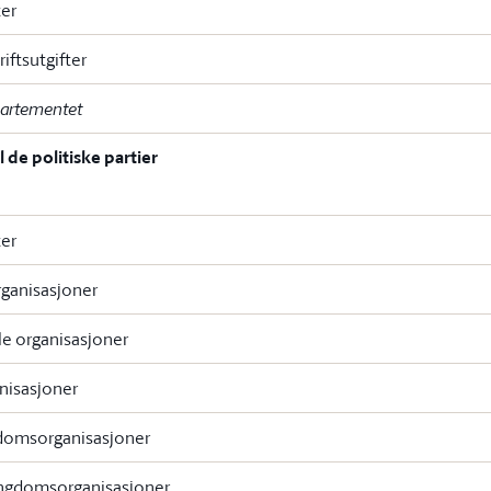
ter
riftsutgifter
partementet
l de politiske partier
ter
rganisasjoner
 organisasjoner
nisasjoner
domsorganisasjoner
ungdomsorganisasjoner