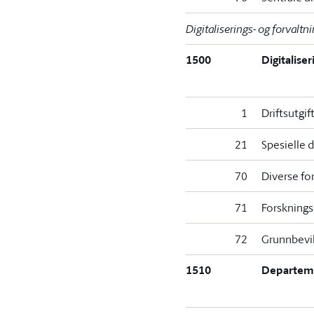
Digitaliserings- og forval
1500
Digitalise
1
Driftsutgif
21
Spesielle d
70
Diverse fo
71
Forsknings
72
Grunnbevil
1510
Departeme