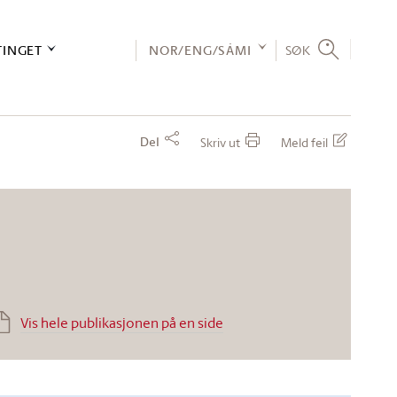
TINGET
NOR/ENG/SÁMI
SØK
Del
Skriv ut
Meld feil
Vis hele publikasjonen på en side