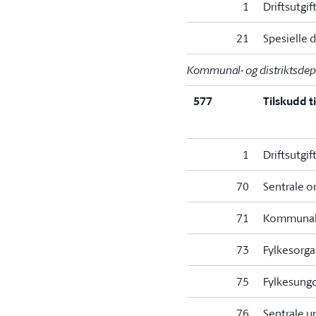
1
Driftsutgif
21
Spesielle d
Kommunal- og distriktsde
577
Tilskudd ti
1
Driftsutgif
70
Sentrale o
71
Kommunale
73
Fylkesorga
75
Fylkesung
76
Sentrale 