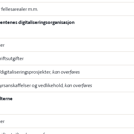
 fellesarealer m.m.
ntenes digitaliseringsorganisasjon
ter
riftsutgifter
/digitaliseringsprosjekter
, kan overføres
tyrsanskaffelser og vedlikehold
, kan overføres
lterne
ter