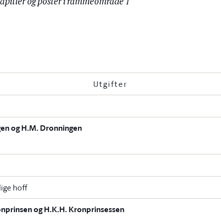
kapitler og poster i rammeområde 1
Utgifter
en og H.M. Dronningen
ige hoff
onprinsen og H.K.H. Kronprinsessen