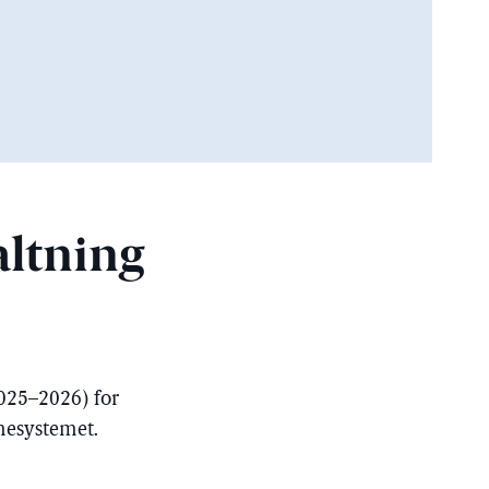
altning
2025–2026) for
mesystemet.