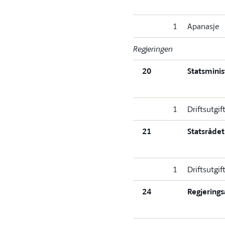
1
Apanasje
Regjeringen
20
Statsmini
1
Driftsutgif
21
Statsrådet
1
Driftsutgif
24
Regjering