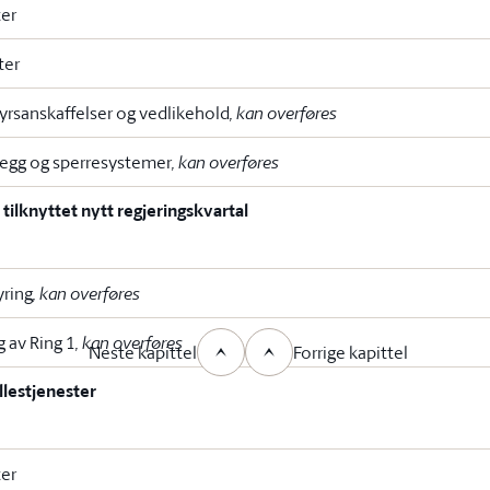
ter
ter
tyrsanskaffelser og vedlikehold
, kan overføres
legg og sperresystemer
, kan overføres
 tilknyttet nytt regjeringskvartal
yring
, kan overføres
 av Ring 1
, kan overføres
Neste kapittel
Forrige kapittel
llestjenester
ter