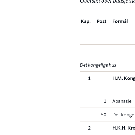
Oversikt over budsjett
Kap.
Post
Formål
Det kongelige hus
1
H.M. Kong
1
Apanasje
50
Det kongel
2
H.K.H. Kr