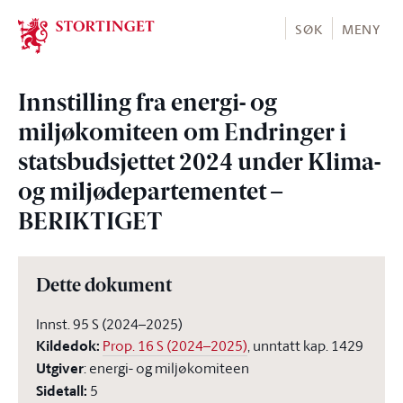
Stortinget.no
SØK
MENY
Innstilling fra energi- og
miljøkomiteen om Endringer i
statsbudsjettet 2024 under Klima-
og miljødepartementet –
BERIKTIGET
Dette dokument
Innst. 95 S (2024–2025)
Kildedok
:
Prop. 16 S (2024–2025)
, unntatt kap. 1429
Utgiver
:
energi- og miljøkomiteen
Sidetall
:
5