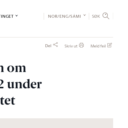
TINGET
NOR/ENG/SÁMI
SØK
Del
Skriv ut
Meld feil
en om
22 under
tet