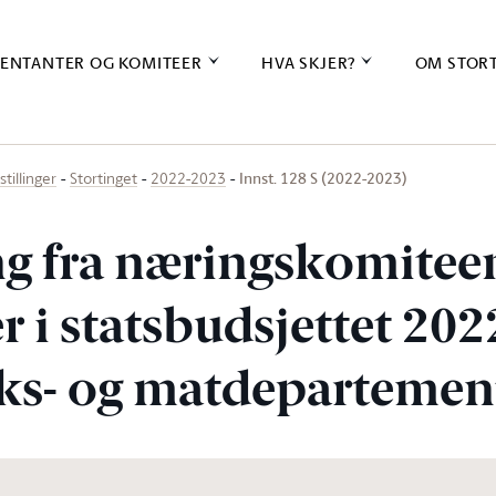
ENTANTER OG KOMITEER
HVA SKJER?
OM STOR
Innst. 128 S (2022-2023)
stillinger
Stortinget
2022-2023
ing fra næringskomite
r i statsbudsjettet 20
s- og matdepartemen