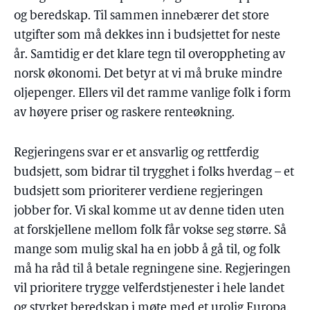
og beredskap. Til sammen innebærer det store
utgifter som må dekkes inn i budsjettet for neste
år. Samtidig er det klare tegn til overoppheting av
norsk økonomi. Det betyr at vi må bruke mindre
oljepenger. Ellers vil det ramme vanlige folk i form
av høyere priser og raskere renteøkning.
Regjeringens svar er et ansvarlig og rettferdig
budsjett, som bidrar til trygghet i folks hverdag – et
budsjett som prioriterer verdiene regjeringen
jobber for. Vi skal komme ut av denne tiden uten
at forskjellene mellom folk får vokse seg større. Så
mange som mulig skal ha en jobb å gå til, og folk
må ha råd til å betale regningene sine. Regjeringen
vil prioritere trygge velferdstjenester i hele landet
og styrket beredskap i møte med et urolig Europa.