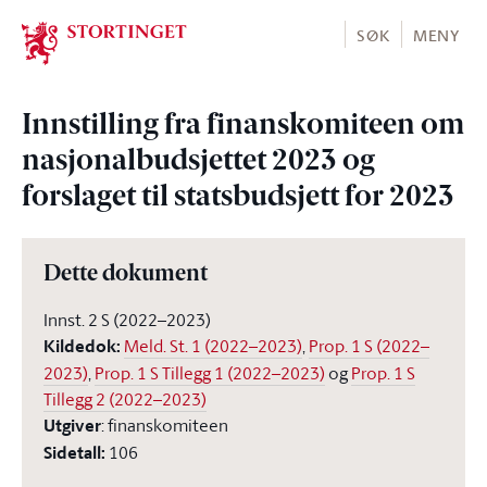
Stortinget.no
SØK
MENY
Innstilling fra finanskomiteen om
nasjonalbudsjettet 2023 og
forslaget til statsbudsjett for 2023
Dette dokument
Innst. 2 S (2022–2023)
Kildedok
:
Meld. St. 1 (2022–2023)
,
Prop. 1 S (2022–
2023)
,
Prop. 1 S Tillegg 1 (2022–2023)
og
Prop. 1 S
Tillegg 2 (2022–2023)
Utgiver
:
finanskomiteen
Sidetall
:
106