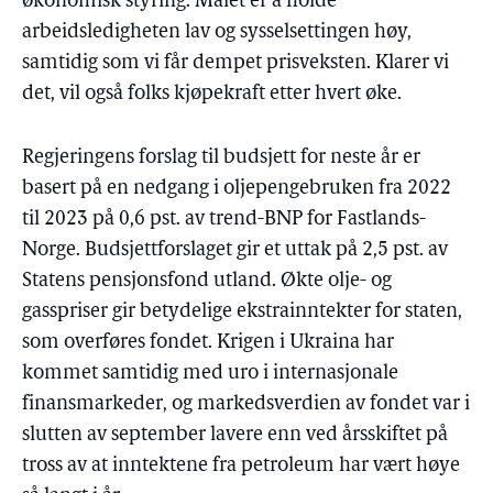
økonomisk styring. Målet er å holde
arbeidsledigheten lav og sysselsettingen høy,
samtidig som vi får dempet prisveksten. Klarer vi
det, vil også folks kjøpekraft etter hvert øke.
Regjeringens forslag til budsjett for neste år er
basert på en nedgang i oljepengebruken fra 2022
til 2023 på 0,6 pst. av trend-BNP for Fastlands-
Norge. Budsjettforslaget gir et uttak på 2,5 pst. av
Statens pensjonsfond utland. Økte olje- og
gasspriser gir betydelige ekstrainntekter for staten,
som overføres fondet. Krigen i Ukraina har
kommet samtidig med uro i internasjonale
finansmarkeder, og markedsverdien av fondet var i
slutten av september lavere enn ved årsskiftet på
tross av at inntektene fra petroleum har vært høye