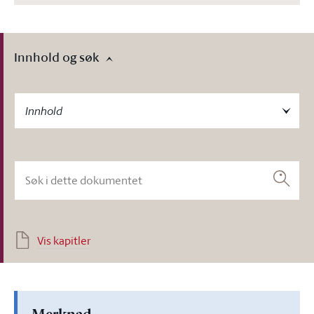
Innhold og søk
-label
Innhold
Søk i dette dokumentet
Søk
Vis kapitler