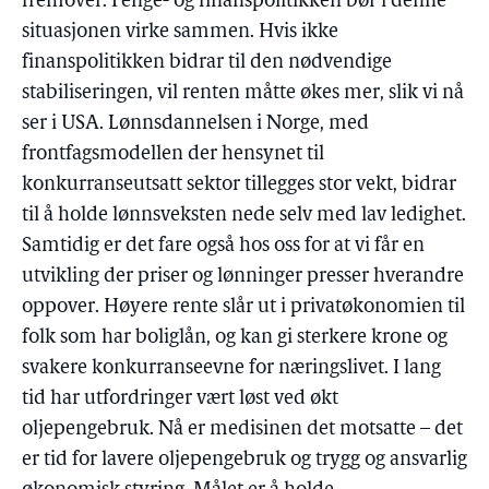
fremover. Penge- og finanspolitikken bør i denne
situasjonen virke sammen. Hvis ikke
finanspolitikken bidrar til den nødvendige
stabiliseringen, vil renten måtte økes mer, slik vi nå
ser i USA. Lønnsdannelsen i Norge, med
frontfagsmodellen der hensynet til
konkurranseutsatt sektor tillegges stor vekt, bidrar
til å holde lønnsveksten nede selv med lav ledighet.
Samtidig er det fare også hos oss for at vi får en
utvikling der priser og lønninger presser hverandre
oppover. Høyere rente slår ut i privatøkonomien til
folk som har boliglån, og kan gi sterkere krone og
svakere konkurranseevne for næringslivet. I lang
tid har utfordringer vært løst ved økt
oljepengebruk. Nå er medisinen det motsatte – det
er tid for lavere oljepengebruk og trygg og ansvarlig