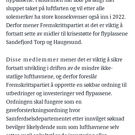
flyplassene. Pandemien har ikke på langt nær
sluppet taket på luftfarten og vil etter alle
solemerker ha store konsekvenser også inn i 2022.
Derfor mener Fremskrittspartiet at det er viktig å
fortsatt sette av midler til krisestøtte for flyplassene
Sandefjord Torp og Haugesund.
Disse medlemmer
mener det er viktig å sikre
fortsatt utvikling i driften av de mindre ikke-
statlige lufthavnene, og derfor foreslår
Fremskrittspartiet å opprette en søkbar ordning til
utbedringer og investeringer ved flypassene.
Ordningen skal fungere som en
gaveforsterkningsordning hvor
Samferdselsdepartementet etter innvilget søknad
bevilger likelydende sum som lufthavnene selv