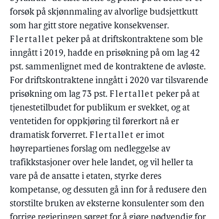
forsøk på skjønnmaling av alvorlige budsjettkutt
som har gitt store negative konsekvenser.
Flertallet
peker på at driftskontraktene som ble
inngått i 2019, hadde en prisøkning på om lag 42
pst. sammenlignet med de kontraktene de avløste.
For driftskontraktene inngått i 2020 var tilsvarende
prisøkning om lag 73 pst.
Flertallet
peker på at
tjenestetilbudet for publikum er svekket, og at
ventetiden for oppkjøring til førerkort nå er
dramatisk forverret.
Flertallet
er imot
høyrepartienes forslag om nedleggelse av
trafikkstasjoner over hele landet, og vil heller ta
vare på de ansatte i etaten, styrke deres
kompetanse, og dessuten gå inn for å redusere den
storstilte bruken av eksterne konsulenter som den
forrige regjeringen sørget for å gjøre nødvendig for