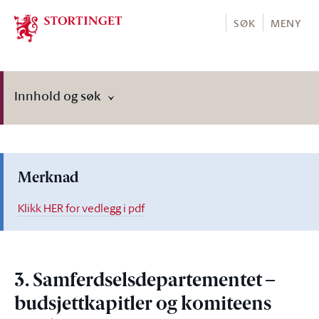
Stortinget.no
SØK
MENY
Innhold og søk
Merknad
Klikk HER for vedlegg i pdf
3. Samferdselsdepartementet –
budsjettkapitler og komiteens