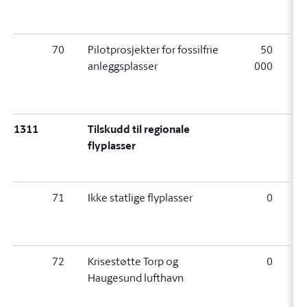
(
70
Pilotprosjekter for fossilfrie
50
anleggsplasser
000
0
(+
00
1311
Tilskudd til regionale
flyplasser
71
Ikke statlige flyplasser
0
0 (
72
Krisestøtte Torp og
0
0 (
Haugesund lufthavn