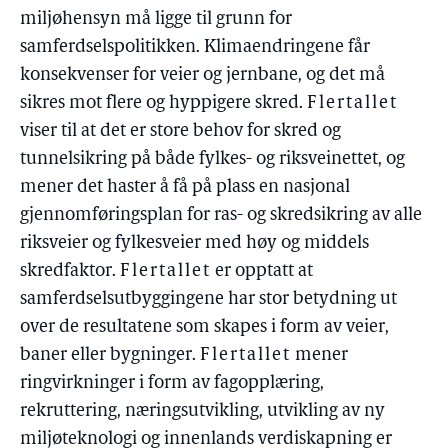
miljøhensyn må ligge til grunn for
samferdselspolitikken. Klimaendringene får
konsekvenser for veier og jernbane, og det må
sikres mot flere og hyppigere skred.
Flertallet
viser til at det er store behov for skred og
tunnelsikring på både fylkes- og riksveinettet, og
mener det haster å få på plass en nasjonal
gjennomføringsplan for ras- og skredsikring av alle
riksveier og fylkesveier med høy og middels
skredfaktor.
Flertallet
er opptatt at
samferdselsutbyggingene har stor betydning ut
over de resultatene som skapes i form av veier,
baner eller bygninger.
Flertallet
mener
ringvirkninger i form av fagopplæring,
rekruttering, næringsutvikling, utvikling av ny
miljøteknologi og innenlands verdiskapning er