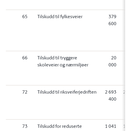
65
Tilskudd til fylkesveier
379
3
600
6
(
66
Tilskudd til tryggere
20
skoleveier og nærmiljøer
000
0
(
72
Tilskudd til riksveiferjedriften
2 693
2 6
400
4
(
73
Tilskudd for reduserte
1 041
1 0