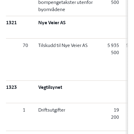
bompengetakster utenfor
500
5
byområdene
(
1321
Nye Veier AS
70
Tilskudd til Nye Veier AS
5 935
5 9
500
5
(
1323
Vegtilsynet
1
Driftsutgifter
19
200
1
(-2