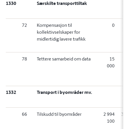
1330
Særskilte transporttiltak
72
Kompensasjon til
0
0 (
kollektivselskaper for
midlertidig lavere trafikk
78
Tettere samarbeid om data
15
000
0
(
1332
Transport i byområder mv.
66
Tilskudd til byområder
2 994
3 0
100
1
(+