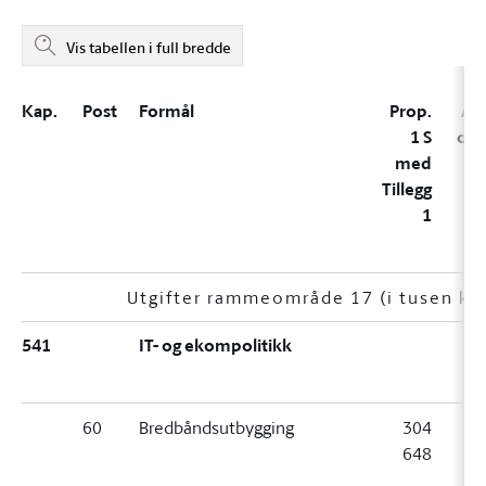
Vis tabellen i full bredde
Kap.
Post
Formål
Prop.
A, 
1 S
og 
med
Tillegg
1
Utgifter rammeområde 17 (i tusen kr
541
IT- og ekompolitikk
60
Bredbåndsutbygging
304
3
648
6
(