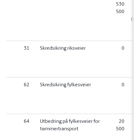
530
7
500
0
(+2
50
31
Skredsikring riksveier
0
0 (
62
Skredsikring fylkesveier
0
0 (
64
Utbedring på fylkesveier for
20
tømmertransport
500
5
(