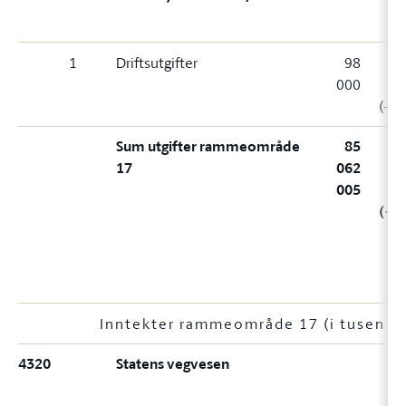
1
Driftsutgifter
98
000
8
(-11
Sum utgifter rammeområde
85
17
062
3
005
8
(+3
88
Inntekter rammeområde 17 (i tusen kr
4320
Statens vegvesen