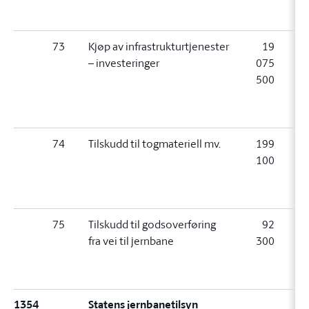
73
Kjøp av infrastrukturtjenester
19
– investeringer
075
0
500
5
(
74
Tilskudd til togmateriell mv.
199
1
100
1
(
75
Tilskudd til godsoverføring
92
fra vei til jernbane
300
3
(
1354
Statens jernbanetilsyn