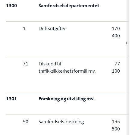
1300
Samferdselsdepartementet
1
Driftsutgifter
170
1
400
2
(-20
71
Tilskudd til
77
trafikksikkerhetsformål mv.
100
1
(
1301
Forskning og utvikling mv.
50
Samferdselsforskning
135
1
500
5