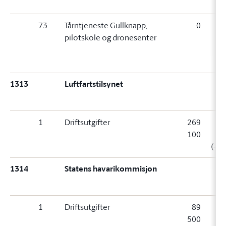
73
Tårntjeneste Gullknapp,
0
0 (
pilotskole og dronesenter
1313
Luftfartstilsynet
1
Driftsutgifter
269
2
100
7
(-31
1314
Statens havarikommisjon
1
Driftsutgifter
89
500
3