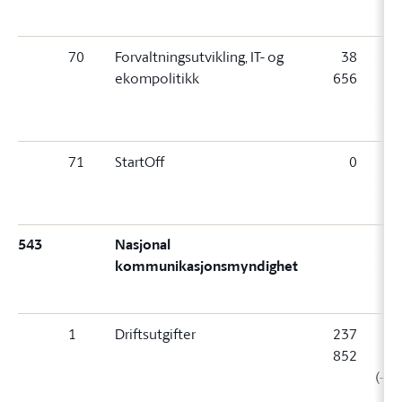
70
Forvaltningsutvikling, IT- og
38
ekompolitikk
656
6
(
71
StartOff
0
0 (
543
Nasjonal
kommunikasjonsmyndighet
1
Driftsutgifter
237
2
852
4
(-36