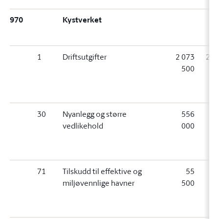
970
Kystverket
1
Driftsutgifter
2 073
2 0
500
5
(
00
30
Nyanlegg og større
556
5
vedlikehold
000
0
(+
00
71
Tilskudd til effektive og
55
miljøvennlige havner
500
5
(+
00