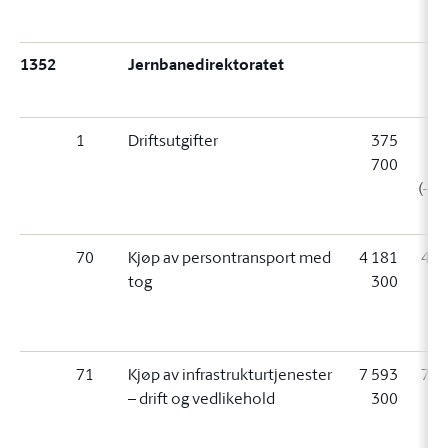
00
1352
Jernbanedirektoratet
1
Driftsutgifter
375
3
700
2
(-44
70
Kjøp av persontransport med
4 181
4 1
tog
300
3
(
71
Kjøp av infrastrukturtjenester
7 593
7 5
– drift og vedlikehold
300
3
(