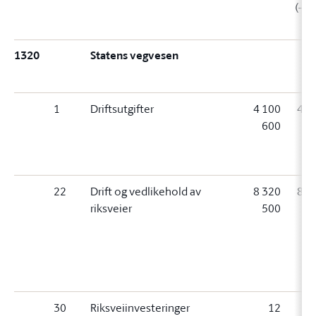
(-10
1320
Statens vegvesen
1
Driftsutgifter
4 100
4 0
600
5
(
05
22
Drift og vedlikehold av
8 320
8 3
riksveier
500
5
(
30
Riksveiinvesteringer
12