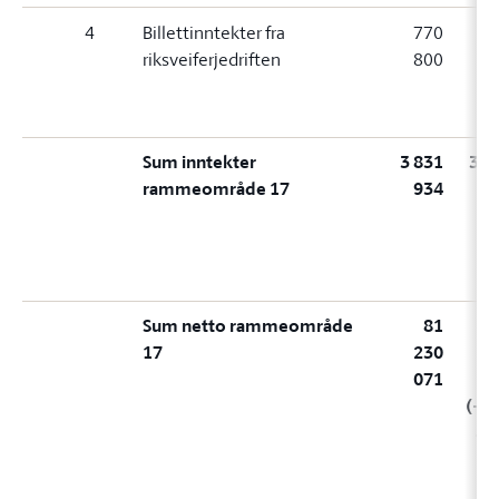
4
Billettinntekter fra
770
7
riksveiferjedriften
800
8
(
Sum inntekter
3 831
3 8
rammeområde 17
934
9
(
Sum netto rammeområde
81
17
230
5
071
9
(+3
88