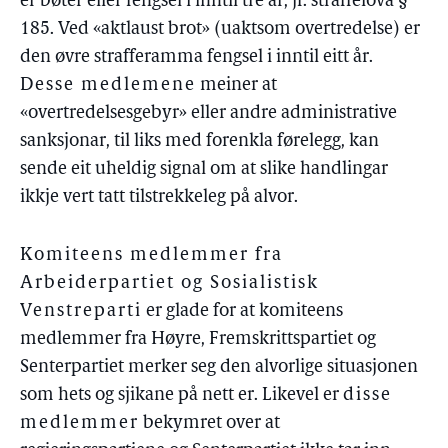
er bøter eller fengsel i inntil tre år, jf. straffelova §
185. Ved «aktlaust brot» (uaktsom overtredelse) er
den øvre strafferamma fengsel i inntil eitt år.
Desse medlemene
meiner at
«overtredelsesgebyr» eller andre administrative
sanksjonar, til liks med forenkla førelegg, kan
sende eit uheldig signal om at slike handlingar
ikkje vert tatt tilstrekkeleg på alvor.
Komiteens medlemmer fra
Arbeiderpartiet og Sosialistisk
Venstreparti
er glade for at komiteens
medlemmer fra Høyre, Fremskrittspartiet og
Senterpartiet merker seg den alvorlige situasjonen
som hets og sjikane på nett er. Likevel er
disse
medlemmer
bekymret over at