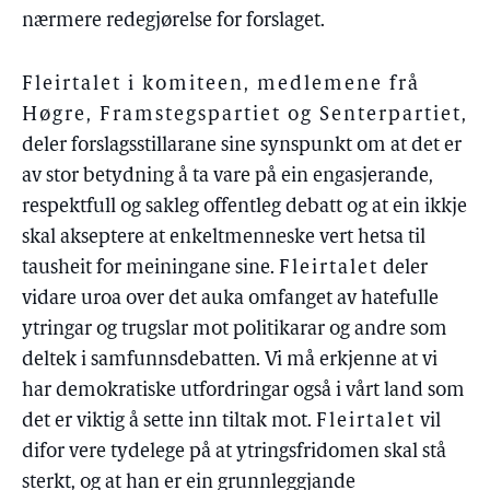
nærmere redegjørelse for forslaget.
Fleirtalet i komiteen, medlemene frå
Høgre, Framstegspartiet og Senterpartiet
,
deler forslagsstillarane sine synspunkt om at det er
av stor betydning å ta vare på ein engasjerande,
respektfull og sakleg offentleg debatt og at ein ikkje
skal akseptere at enkeltmenneske vert hetsa til
tausheit for meiningane sine.
Fleirtalet
deler
vidare uroa over det auka omfanget av hatefulle
ytringar og trugslar mot politikarar og andre som
deltek i samfunnsdebatten. Vi må erkjenne at vi
har demokratiske utfordringar også i vårt land som
det er viktig å sette inn tiltak mot.
Fleirtalet
vil
difor vere tydelege på at ytringsfridomen skal stå
sterkt, og at han er ein grunnleggjande