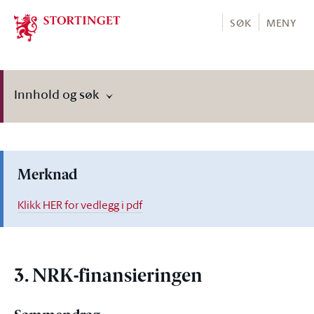
Stortinget.no
SØK
MENY
Innhold og søk
Merknad
Klikk HER for vedlegg i pdf
3. NRK-finansieringen