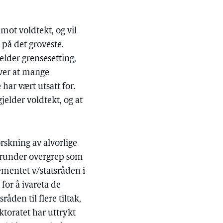
 mot voldtekt, og vil
 på det groveste.
jelder grensesetting,
ver at mange
har vært utsatt for.
elder voldtekt, og at
orskning av alvorlige
herunder overgrep som
ementet v/statsråden i
 for å ivareta de
åden til flere tiltak,
ektoratet har uttrykt