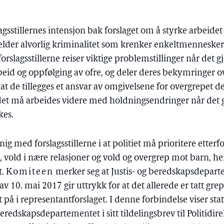
agsstillernes intensjon bak forslaget om å styrke arbeidet
jelder alvorlig kriminalitet som krenker enkeltmennesker
t forslagsstillerne reiser viktige problemstillinger når det g
id og oppfølging av ofre, og deler deres bekymringer o
at de tillegges et ansvar av omgivelsene for overgrepet de 
et må arbeides videre med holdningsendringer når det gj
kes.
nig med forslagsstillerne i at politiet må prioritere etterf
 vold i nære relasjoner og vold og overgrep mot barn, 
t.
Komiteen
merker seg at Justis- og beredskapsdepart
av 10. mai 2017 gir uttrykk for at det allerede er tatt grep
å i representantforslaget. I denne forbindelse viser statsr
beredskapsdepartementet i sitt tildelingsbrev til Politidir