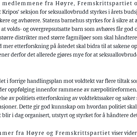
, medlemmene fra Høyre, Fremskrittspartiet o
 at Kripos’ seksjon for seksuallovbrudd styrkes i årets budsje
rskere og avhørere. Statens barnehus styrkes for å sikre at
or at volds- og overgrepsutsatte barn som avhøres får god 
større distrikter med større fagmiljøer som skal håndter
 mer etterforskning på åstedet skal bidra til at sakene 
er derfor det allerede gjøres mye for at seksuallovbrudd
 det i forrige handlingsplan mot voldtekt var flere tiltak s
under oppfølging innenfor rammene av nærpolitireformen.
se av politiets etterforskning av voldtektssaker og sak
asjoner. Dette gir god kunnskap om hvordan politiet ska
t blir i dag organisert, utstyrt og styrket for å håndtere de
er fra Høyre og Fremskrittspartiet
viser videre