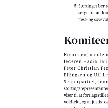
Stortinget ber 
sørge for at d
‘fest- og sovevo
Komitee
Komiteen, medlemm
lederen Hadia Taj
Peter Christian Fr
Ellingsen og Ulf Le
Senterpartiet, Jen
stortingsrepresentante
viser til at forslagssti
voldtekt, og at justis-