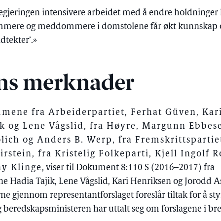
regjeringen intensivere arbeidet med å endre holdninger k
ommere og meddommere i domstolene får økt kunnskap o
ldtekter’.»
ns merknader
ene fra Arbeiderpartiet, Ferhat Güven, Kar
ik og Lene Vågslid, fra Høyre, Margunn Ebbes
ølich og Anders B. Werp, fra Fremskrittspartie
irstein, fra Kristelig Folkeparti, Kjell Ingolf 
ny Klinge
, viser til Dokument 8:110 S (2016–2017) fra
ne Hadia Tajik, Lene Vågslid, Kari Henriksen og Jorodd A
llerne gjennom representantforslaget foreslår tiltak for å s
 og beredskapsministeren har uttalt seg om forslagene i bre