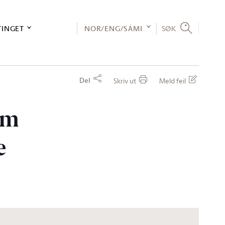
TINGET
NOR/ENG/SÁMI
SØK
Del
Skriv ut
Meld feil
om
e