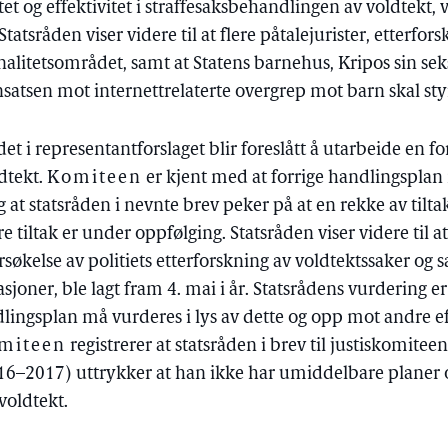
tet og effektivitet i straffesaksbehandlingen av voldtekt, 
atsråden viser videre til at flere påtalejurister, etterfor
minalitetsområdet, samt at Statens barnehus, Kripos sin sek
satsen mot internettrelaterte overgrep mot barn skal sty
t det i representantforslaget blir foreslått å utarbeide en f
dtekt.
Komiteen
er kjent med at forrige handlingsplan 
 at statsråden i nevnte brev peker på at en rekke av til
re tiltak er under oppfølging. Statsråden viser videre til 
rsøkelse av politiets etterforskning av voldtektssaker o
sjoner, ble lagt fram 4. mai i år. Statsrådens vurdering 
dlingsplan må vurderes i lys av dette og opp mot andre e
miteen
registrerer at statsråden i brev til justiskomite
6–2017) uttrykker at han ikke har umiddelbare planer 
voldtekt.