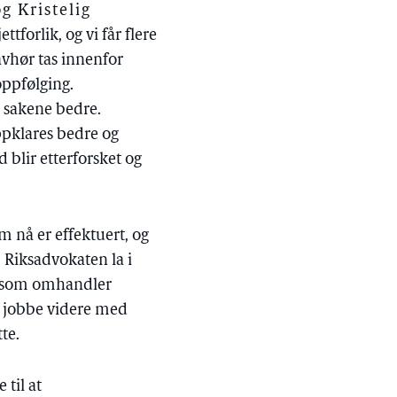
g Kristelig
ttforlik, og vi får flere
 avhør tas innenfor
oppfølging.
e sakene bedre.
oppklares bedre og
 blir etterforsket og
om nå er effektuert, og
 Riksadvokaten la i
er som omhandler
l jobbe videre med
tte.
 til at