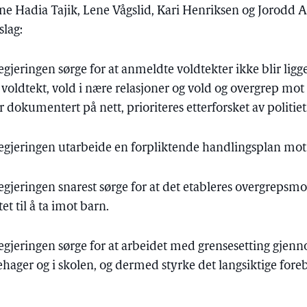
ne Hadia Tajik, Lene Vågslid, Kari Henriksen og Jorodd 
slag:
regjeringen sørge for at anmeldte voldtekter ikke blir lig
t voldtekt, vold i nære relasjoner og vold og overgrep mo
 dokumentert på nett, prioriteres etterforsket av politiet
regjeringen utarbeide en forpliktende handlingsplan mot
regjeringen snarest sørge for at det etableres overgrepsmo
et til å ta imot barn.
regjeringen sørge for at arbeidet med grensesetting gjen
ehager og i skolen, og dermed styrke det langsiktige fo