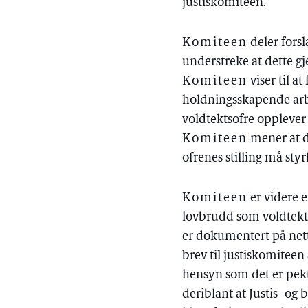
justiskomiteen.
Komiteen
deler forsl
understreke at dette g
Komiteen
viser til a
holdningsskapende arbe
voldtektsofre opplever 
Komiteen
mener at d
ofrenes stilling må styr
Komiteen
er videre e
lovbrudd som voldtekt,
er dokumentert på net
brev til justiskomiteen 
hensyn som det er pekt p
deriblant at Justis- og 