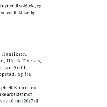
nyttet til voldtekt, og
m voldtekt, særlig
i Henriksen,
en, Hårek Elvenes,
t, Jan Arild
Ropstad, og fra
sphjell.
Komiteen
tyrke arbeidet mot
v av 10. mai 2017 til