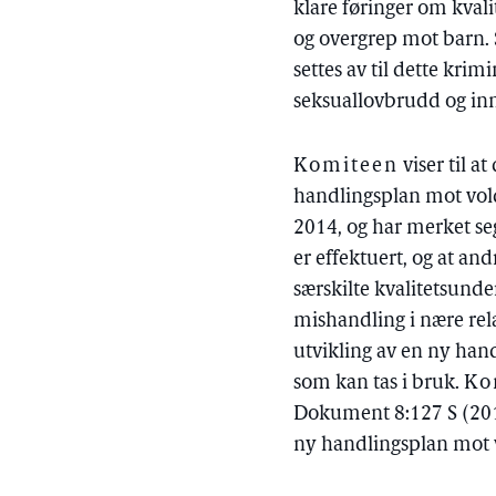
klare føringer om kvali
og overgrep mot barn. St
settes av til dette kri
seksuallovbrudd og inn
Komiteen
viser til a
handlingsplan mot vol
2014, og har merket seg
er effektuert, og at and
særskilte kvalitetsunde
mishandling i nære rela
utvikling av en ny han
som kan tas i bruk.
Ko
Dokument 8:127 S (201
ny handlingsplan mot 