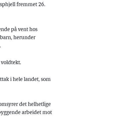
Asphjell fremmet 26.
gende på vent hos
t barn, herunder
.
 voldtekt.
ttak i hele landet, som
nomsyrer det helhetlige
rebyggende arbeidet mot