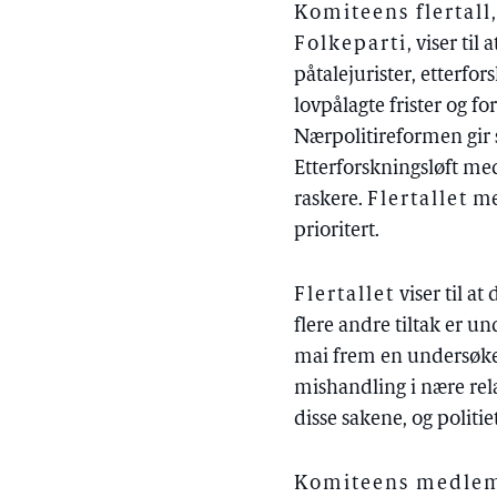
Komiteens flertall
Folkeparti
, viser til
påtalejurister, etterfo
lovpålagte frister og f
Nærpolitireformen gir 
Etterforskningsløft med
raskere.
Flertallet
men
prioritert.
Flertallet
viser til at
flere andre tiltak er 
mai frem en undersøkel
mishandling i nære rel
disse sakene, og politie
Komiteens medlemm