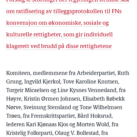
Forslag 6: Stortinget ber regjeringen fremme sak
om ratifisering av tilleggsprotokollen til FNs
konvensjon om økonomiske, sosiale og
kulturelle rettigheter, som gir individuell
klagerett ved brudd på disse rettighetene
Komiteen, medlemmene fra Arbeiderpartiet, Ruth
Grung, Ingvild Kjerkol, Tove Karoline Knutsen,
Torgeir Micaelsen og Line Kysnes Vennesland, fra
Høyre, Kristin Ørmen Johnsen, Elisabeth Røbekk
Nørve, Sveinung Stensland og Tone Wilhelmsen
Trøen, fra Fremskrittspartiet, Bård Hoksrud,
lederen Kari Kjønaas Kjos og Morten Wold, fra
Kristelig Folkeparti, Olaug V. Bollestad, fra