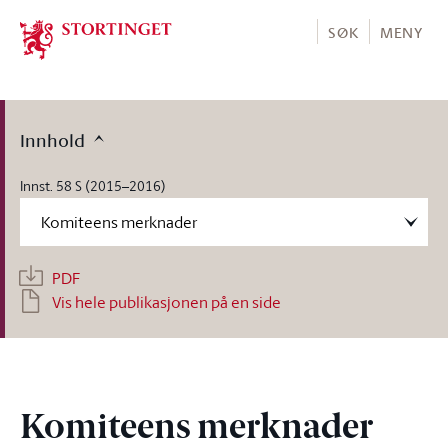
Stortinget.no
SØK
MENY
Innhold
Innst. 58 S (2015–2016)
PDF
Vis hele publikasjonen på en side
Komiteens merknader