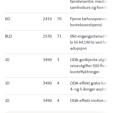
familiesentre, mødrehj
samlivskurs og foreldrek
KD
2410
70
Fjerne behovsprøving
borteboerstipend
BLD
2530
71
Økt engangsstønad fra 
kr til 44.190 kr ved fødse
adopsjon
JD
3490
3
ODA-godkjente utgifter,
reiseutgifter 500 flere
kvoteflyktninger
JD
3490
4
ODA-effekt gratis barne
4- og 5-åringer asylmott
JD
3490
4
ODA-effekt mottakspla