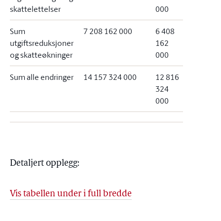
skattelettelser
000
Sum
7 208 162 000
6 408
utgiftsreduksjoner
162
og skatteøkninger
000
Sum alle endringer
14 157 324 000
12 816
324
000
Detaljert opplegg:
Vis tabellen under i full bredde