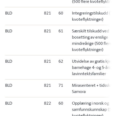
(500 flere kvoteflyktnin
BLD
821
60
Integreringstilskudd (500
kvoteflyktninger)
BLD
821
61
Særskilt tilskudd ved
bosetting av enslige
mindreårige (500 flere
kvoteflyktninger)
BLD
821
62
Utvidelse av gratis kjerne
barnehage 4- og 5-åringe
lavinntektsfamilier
BLD
821
71
Mirasenteret + tidsskrift
Samora
BLD
822
60
Opplæring i norsk og
samfunnskunnskap (500 
kvoteflyktninger)