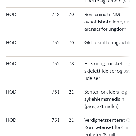
tilrettelagt arbeid (VTA)
HOD
718
70
Bevilgning til NM-
avholdshotellene, rusfri
arenaer for ungdom
HOD
732
70
Økt rekruttering av blod
HOD
732
78
Forskning, muskel- og
skjelettlidelser og psyki
lidelser
HOD
761
21
Senter for alders- og
sykehjemsmedisin
(prosjektmidler)
HOD
761
21
Verdighetssenteret (2 mil
Kompetansetiltak, lindr
enheter (8 mill.);