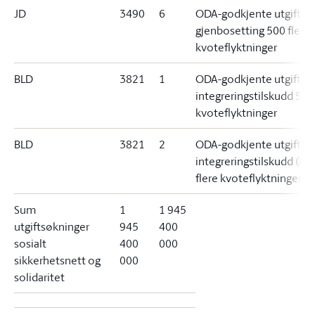
JD
3490
6
ODA-godkjente utgifter,
gjenbosetting 500 flere
kvoteflyktninger
BLD
3821
1
ODA-godkjente utgifter,
integreringstilskudd 500 
kvoteflyktninger
BLD
3821
2
ODA-godkjente utgifter,
integreringstilskudd (EM
flere kvoteflyktninger
Sum
1
1 945
utgiftsøkninger
945
400
sosialt
400
000
sikkerhetsnett og
000
solidaritet