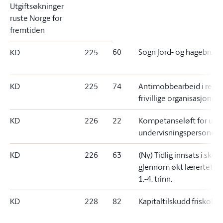
Utgiftsøkninger
ruste Norge for
fremtiden
60
Sogn jord- og hagebruks
KD
225
KD
225
74
Antimobbearbeid i regi 
frivillige organisasjoner
KD
226
22
Kompetanseløft for ufag
undervisningspersonell
KD
226
63
(Ny) Tidlig innsats i skol
gjennom økt lærertetthe
1.-4. trinn.
KD
228
82
Kapitaltilskudd friskoler