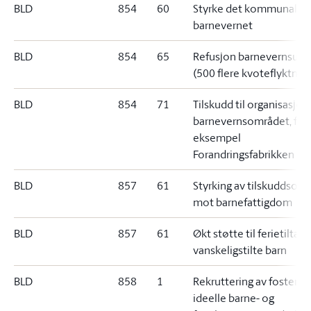
BLD
854
60
Styrke det kommunale
barnevernet
BLD
854
65
Refusjon barnevernsutgi
(500 flere kvoteflyktnin
BLD
854
71
Tilskudd til organisasjon
barnevernsområdet, for
eksempel
Forandringsfabrikken
BLD
857
61
Styrking av tilskuddsor
mot barnefattigdom
BLD
857
61
Økt støtte til ferietiltak t
vanskeligstilte barn
BLD
858
1
Rekruttering av fosterh
ideelle barne- og