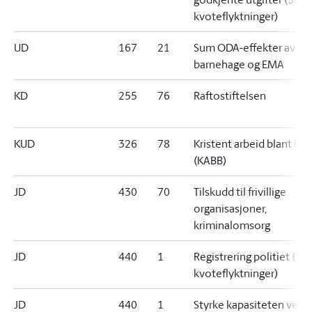
kvoteflyktninger)
UD
167
21
Sum ODA-effekter av
barnehage og EMA
KD
255
76
Raftostiftelsen
KUD
326
78
Kristent arbeid blant bli
(KABB)
JD
430
70
Tilskudd til frivillige
organisasjoner,
kriminalomsorg
JD
440
1
Registrering politiet (500
kvoteflyktninger)
JD
440
1
Styrke kapasiteten ved