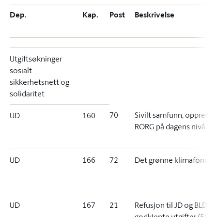
Dep.
Kap.
Post
Beskrivelse
Utgiftsøkninger
sosialt
sikkerhetsnett og
solidaritet
70
Sivilt samfunn, opprett
UD
160
RORG på dagens nivå
UD
166
72
Det grønne klimafondet
UD
167
21
Refusjon til JD og BLD O
godkjente utgifter (500 f