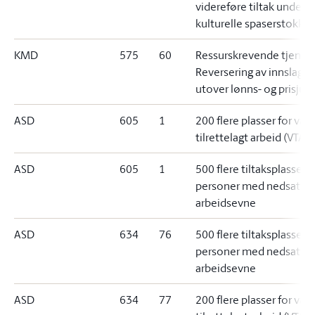
videreføre tiltak under 
kulturelle spaserstokke
KMD
575
60
Ressurskrevende tjenest
Reversering av innslags
utover lønns- og prisjust
ASD
605
1
200 flere plasser for varig
tilrettelagt arbeid (VTA)
ASD
605
1
500 flere tiltaksplasser f
personer med nedsatt
arbeidsevne
ASD
634
76
500 flere tiltaksplasser f
personer med nedsatt
arbeidsevne
ASD
634
77
200 flere plasser for varig