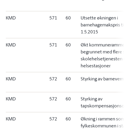
KMD
571
60
Utsette økningen i
barnehagemakspris til
1.5.2015
KMD
571
60
Økt kommuneramme
begrunnet med flere still
skolehelsetjenesten og
helsestasjoner
KMD
572
60
Styrking av barnevernet 
KMD
572
60
Styrking av
tapskompensasjonsord
KMD
572
60
Økning i rammen som gj
fylkeskommunen i stand 