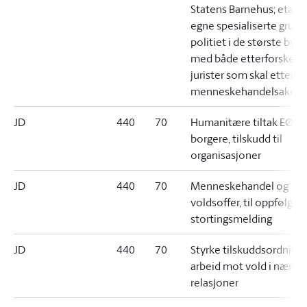
Statens Barnehus; etabl
egne spesialiserte gruppe
politiet i de største bye
med både etterforskere
jurister som skal etterfo
menneskehandelsaker.
JD
440
70
Humanitære tiltak EØS-
borgere, tilskudd til
organisasjoner
JD
440
70
Menneskehandel og
voldsoffer, til oppfølging
stortingsmelding
JD
440
70
Styrke tilskuddsordninge
arbeid mot vold i nære
relasjoner