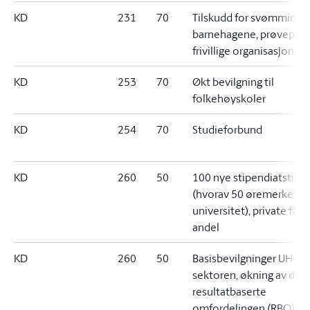
KD
231
70
Tilskudd for svømming i
barnehagene, prøvepros
frivillige organisasjoner
KD
253
70
Økt bevilgning til
folkehøyskoler
KD
254
70
Studieforbund
KD
260
50
100 nye stipendiatstillin
(hvorav 50 øremerkes n
universitet), private får s
andel
KD
260
50
Basisbevilgninger UH-
sektoren, økning av den
resultatbaserte
omfordelingen (RBO)