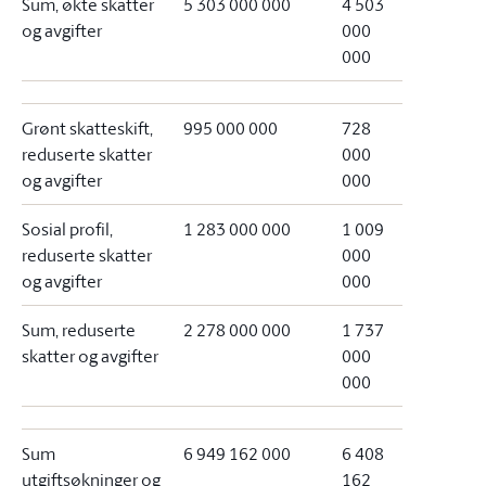
Sum, økte skatter
5 303 000 000
4 503
og avgifter
000
000
Grønt skatteskift,
995 000 000
728
reduserte skatter
000
og avgifter
000
Sosial profil,
1 283 000 000
1 009
reduserte skatter
000
og avgifter
000
Sum, reduserte
2 278 000 000
1 737
skatter og avgifter
000
000
Sum
6 949 162 000
6 408
utgiftsøkninger og
162