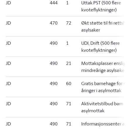
JD
444
1
Uttak PST (500 flere
kvoteflyktninger)
JD
470
72
Økt støtte til fri rettshjel
asylsaker
JD
490
1
UDI, Drift (500 flere
kvoteflyktninger)
JD
490
21
Mottaksplasser enslige
mindreårige asylsøkere
JD
490
60
Gratis barnehage for 4–5
åringer i asylmottak
JD
490
71
Aktivitetstilbud barn
asylmottak
JD
490
71
Informasjonssenter au-p