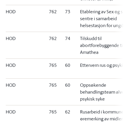
HOD
762
73
Etablering av Sex og sa
sentre i samarbeid
helsestasjon for ungdo
HOD
762
74
Tilskudd til
abortforebyggende tilta
Amathea
HOD
765
60
Ettervern rus og psykisk
HOD
765
60
Oppsøkende
behandlingsteam alvorli
psykisk syke
HOD
765
62
Rusarbeid i kommunene
øremerking av midler