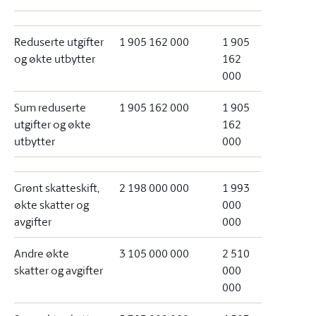
Reduserte utgifter
1 905 162 000
1 905
og økte utbytter
162
000
Sum reduserte
1 905 162 000
1 905
utgifter og økte
162
utbytter
000
Grønt skatteskift,
2 198 000 000
1 993
økte skatter og
000
avgifter
000
Andre økte
3 105 000 000
2 510
skatter og avgifter
000
000