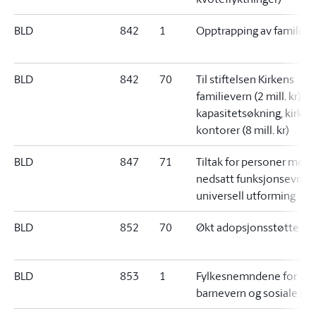
BLD
842
1
Opptrapping av familiev
BLD
842
70
Til stiftelsen Kirkens
familievern (2 mill. kr);
kapasitetsøkning, kirkel
kontorer (8 mill. kr)
BLD
847
71
Tiltak for personer med
nedsatt funksjonsevne 
universell utforming
BLD
852
70
Økt adopsjonsstøtte til
BLD
853
1
Fylkesnemndene for
barnevern og sosiale sak