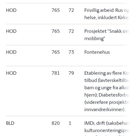
HOD
765
72
Frivillig arbeid: Rus og p
helse, inkludert Kirkens
HOD
765
72
Prosjektet "Snakk om
mobbing"
HOD
765
73
Fontenehus
HOD
781
79
Etablering av flere Komp
tilbud (lavterskeltilbud f
barn og unge fra alkohol
hjem); Diabetesforbund
(videreføre prosjektmidl
innvandrerkvinner).
BLD
820
1
IMDi, drift (saksbehandl
kulturorienteringsprogr