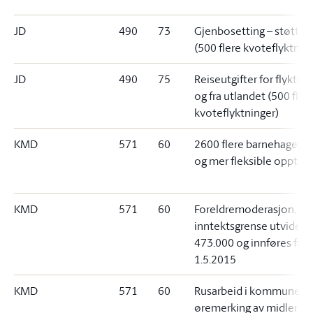
JD
490
73
Gjenbosetting – støtteti
(500 flere kvoteflyktnin
JD
490
75
Reiseutgifter for flyktnin
og fra utlandet (500 fler
kvoteflyktninger)
KMD
571
60
2600 flere barnehagepla
og mer fleksible opptak
KMD
571
60
Foreldremoderasjon,
inntektsgrense utvides t
473.000 og innføres fra
1.5.2015
KMD
571
60
Rusarbeid i kommunene
øremerking av midler