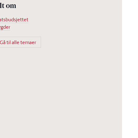
lt om
atsbudsjettet
ygder
Gå til alle temaer