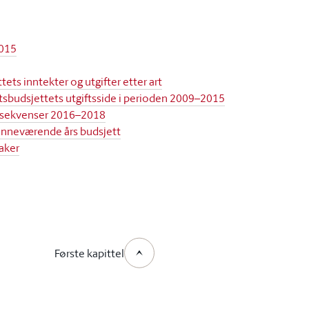
2015
tets inntekter og utgifter etter art
tatsbudsjettets utgiftsside i perioden 2009–2015
onsekvenser 2016–2018
inneværende års budsjett
saker
Første kapittel