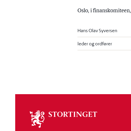
Oslo, i finanskomitee
Hans Olav Syversen
leder og ordfører
Om
stortinget