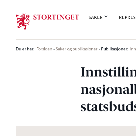
Stortinget.no
SAKER
REPRES
Du er her
:
Publikasjoner:
Forsiden
Saker og publikasjoner
Inn
Innstill
nasjonalb
statsbuds