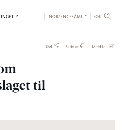
TINGET
NOR/ENG/SÁMI
SØK
Del
Skriv ut
Meld feil
 om
aget til