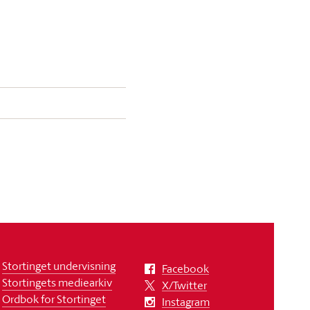
Stortinget undervisning
Facebook
Stortingets mediearkiv
X/Twitter
Ordbok for Stortinget
Instagram