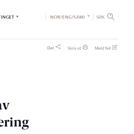
TINGET
NOR/ENG/SÁMI
SØK
Del
Skriv ut
Meld feil
av
ering