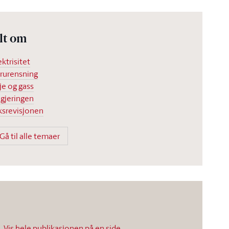
lt om
ektrisitet
rurensning
je og gass
gjeringen
ksrevisjonen
Gå til alle temaer
Vis hele publikasjonen på en side