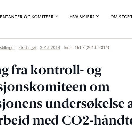
ENTANTER OG KOMITEER
HVA SKJER?
OM STOR
Innst. 161 S (2013–2014)
stillinger
Stortinget
2013-2014
ng fra kontroll- og
usjonskomiteen om
sjonens undersøkelse 
arbeid med CO2-håndt