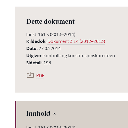
Dette dokument
Innst. 161 S (2013–2014)
Kildedok
:
Dokument 3:14 (2012–2013)
Dato
:
27.03.2014
Utgiver
:
kontroll- og konstitusjonskomiteen
Sidetall
:
193
PDF
Innhold
Innst. 161 S (2013–2014)