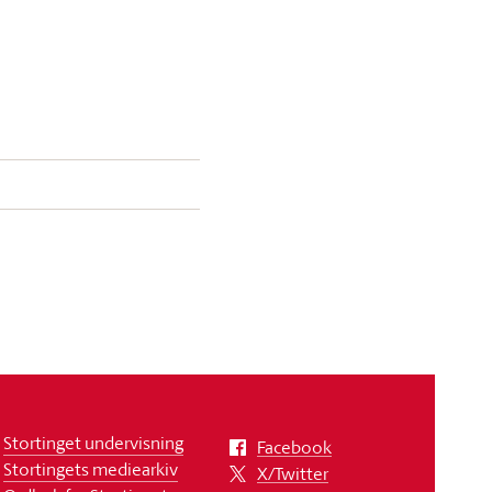
Stortinget undervisning
Facebook
Stortingets mediearkiv
X/Twitter