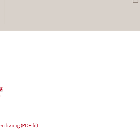
ng
r
en høring (PDF-fil)