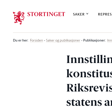
Stortinget.no
SAKER
REPRES
Du er her
:
Publikasjoner:
Forsiden
Saker og publikasjoner
Inn
Innstilli
konstit
Riksrevi
statens 