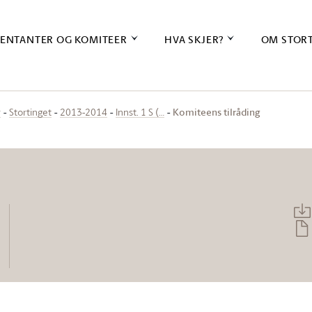
ENTANTER OG KOMITEER
HVA SKJER?
OM STOR
Komiteens tilråding
r
Stortinget
2013-2014
Innst. 1 S (…