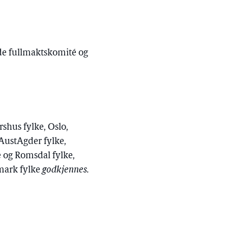
ende fullmaktskomité og
shus fylke, Oslo,
 AustAgder fylke,
e og Romsdal fylke,
nmark fylke
godkjennes.