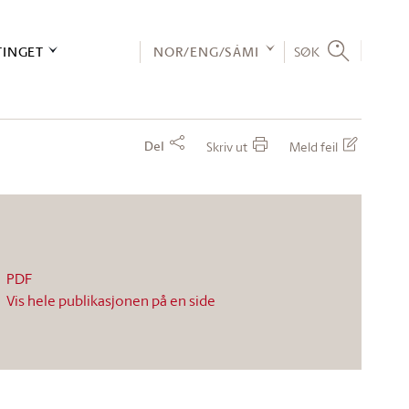
TINGET
NOR/ENG/SÁMI
SØK
Del
Skriv ut
Meld feil
PDF
Vis hele publikasjonen på en side