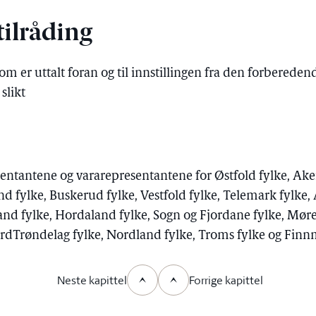
ilråding
som er uttalt foran og til innstillingen fra den forbered
 slikt
entantene og vararepresentantene for Østfold fylke, Aker
 fylke, Buskerud fylke, Vestfold fylke, Telemark fylke,
and fylke, Hordaland fylke, Sogn og Fjordane fylke, Mør
rdTrøndelag fylke, Nordland fylke, Troms fylke og Fin
Neste kapittel
Forrige kapittel