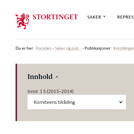
Stortinget.no
SAKER
REPRES
Du er her
:
Publikasjoner:
Forsiden
Saker og pub…
Innstillinge
Innhold
Innst. 1 S (2013–2014)