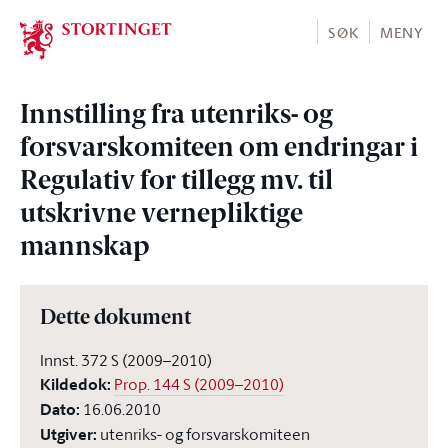
Stortinget.no
SØK
MENY
Innstilling fra utenriks- og
forsvarskomiteen om endringar i
Regulativ for tillegg mv. til
utskrivne vernepliktige
mannskap
Dette dokument
Innst. 372 S (2009–2010)
Kildedok
:
Prop. 144 S (2009–2010)
Dato
:
16.06.2010
Utgiver
:
utenriks- og forsvarskomiteen