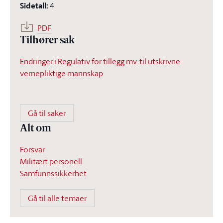
Sidetall
:
4
PDF
Tilhører sak
Endringer i Regulativ for tillegg mv. til utskrivne
vernepliktige mannskap
Gå til saker
Alt om
Forsvar
Militært personell
Samfunnssikkerhet
Gå til alle temaer