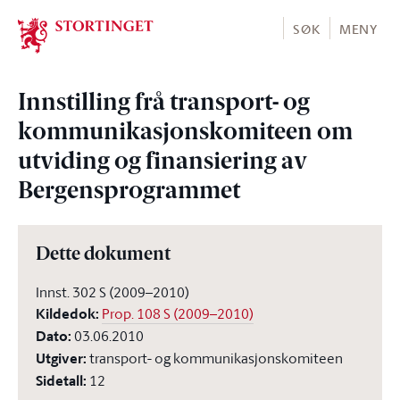
Stortinget.no
SØK
MENY
Innstilling frå transport- og
kommunikasjonskomiteen om
utviding og finansiering av
Bergensprogrammet
Dette dokument
Innst. 302 S (2009–2010)
Kildedok
:
Prop. 108 S (2009–2010)
Dato
:
03.06.2010
Utgiver
:
transport- og kommunikasjonskomiteen
Sidetall
:
12