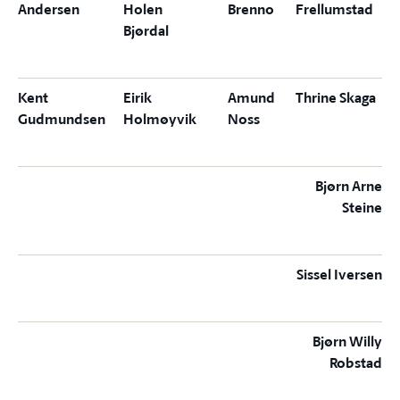
Andersen
Holen
Brenno
Frellumstad
Bjørdal
Kent
Eirik
Amund
Thrine Skaga
Gudmundsen
Holmøyvik
Noss
Bjørn Arne
Steine
Sissel Iversen
Bjørn Willy
Robstad