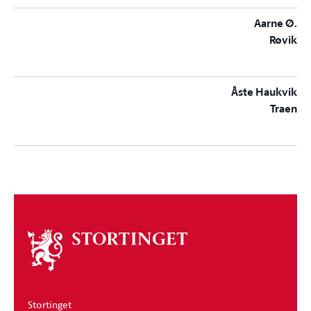
Aarne Ø.
Røvik
Åste Haukvik
Traen
Om
stortinget
Stortinget