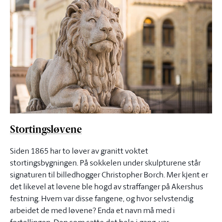
Stortingsløvene
Siden 1865 har to løver av granitt voktet
stortingsbygningen. På sokkelen under skulpturene står
signaturen til billedhogger Christopher Borch. Mer kjent er
det likevel at løvene ble hogd av straffanger på Akershus
festning. Hvem var disse fangene, og hvor selvstendig
arbeidet de med løvene? Enda et navn må med i
fortellingen. Den som satte det hele i gang, var