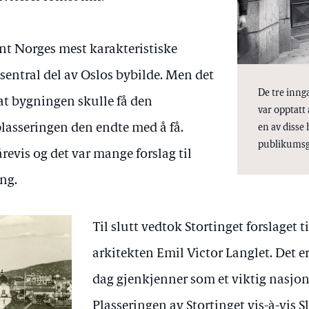
ant Norges mest karakteristiske
 sentral del av Oslos bybilde. Men det
De tre inng
 at bygningen skulle få den
var opptatt 
lasseringen den endte med å få.
en av disse 
publikumsgal
revis og det var mange forslag til
ng.
Til slutt vedtok Stortinget forslaget 
arkitekten Emil Victor Langlet. Det e
dag gjenkjenner som et viktig nasjo
Plasseringen av Stortinget vis-à-vis S