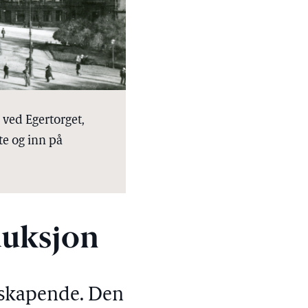
 ved Egertorget,
te og inn på
duksjon
nyskapende.
Den