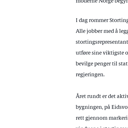
moderne Norge begynt
I dag rommer Storting
Alle jobber med å legge
stortingsrepresentan
utføre sine viktigste 
bevilge penger til sta
regjeringen.
Året rundt er det akti
bygningen, på Eidsvoll
rett gjennom markeri