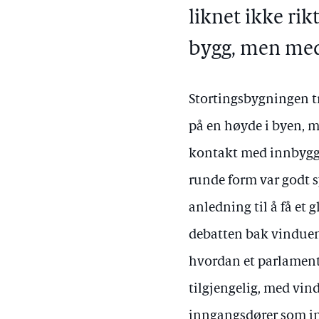
liknet ikke rik
bygg, men med
Stortingsbygningen tr
på en høyde i byen, m
kontakt med innbygge
runde form var godt s
anledning til å få et 
debatten bak vinduene
hvordan et parlament
tilgjengelig, med vin
inngangsdører som inv