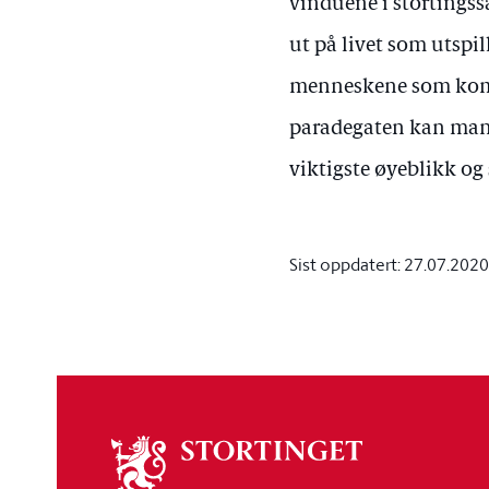
vinduene i stortingss
ut på livet som utspil
menneskene som komm
paradegaten kan man 
viktigste øyeblikk og
Sist oppdatert:
27.07.2020
Om
stortinget