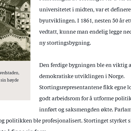
universitetet i midten, var et definer
byutviklingen. I 1861, nesten 50 år e
vedtatt, kunne man endelig legge ne
ny stortingsbygning.
Den ferdige bygningen ble en viktig a
ovedstaden,
demokratiske utviklingen i Norge.
 sin høyde
Stortingsrepresentantene fikk egne lo
godt arbeidsrom for å utforme politik
innført og saksmengden økte. Parlam
g politikken ble profesjonalisert. Stortinget styrket si