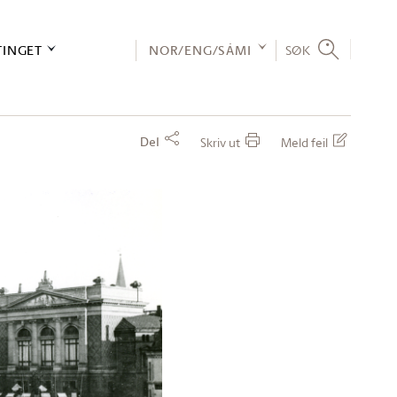
TINGET
NOR/ENG/SÁMI
SØK
Del
Skriv ut
Meld feil