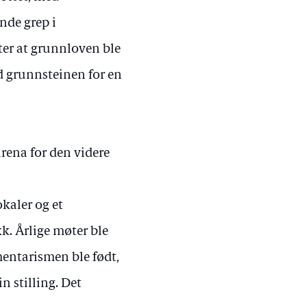
ende grep i
tter at grunnloven ble
d grunnsteinen for en
rena for den videre
kaler og et
k. Årlige møter ble
entarismen ble født,
n stilling. Det