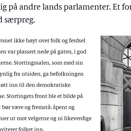
tig på andre lands parlamenter. Et for
 særpreg.
onet ikke høyt over folk og ferdsel
en var plassert nede på gaten, i god
rne. Stortingssalen, som med sin
ynlig fra utsiden, ga befolkningen
gløtt inn til den demokratiske
. Stortingets front ble et bilde på
 bør være og fremstå: åpent og
duer ut mot velgerne og ni likeverdige
iterer folket inn.