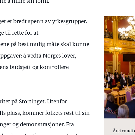
e å finne sin form.
et et bredt spenn av yrkesgrupper.
 til rette for at
tene på best mulig måte skal kunne
oppgaver: å vedta Norges lover,
tens budsjett og kontrollere
vitet på Stortinget. Utenfor
s plass, kommer folkets røst til sin
nger og demonstrasjoner. Fra
Året rundt e