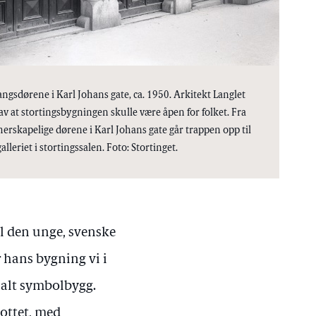
angsdørene i Karl Johans gate, ca. 1950. Arkitekt Langlet
av at stortingsbygningen skulle være åpen for folket. Fra
herskapelige dørene i Karl Johans gate går trappen opp til
leriet i stortingssalen. Foto: Stortinget.
til den unge, svenske
r hans bygning vi i
nalt symbolbygg.
lottet, med