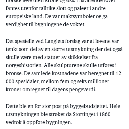
norske løve uten krone og øks. Tilsvarende løver
fantes utenfor tallrike slott og paleer i andre
europeiske land. De var maktsymboler og ga
verdighet til bygningene de voktet.
Det spesielle ved Langlets forslag var at løvene var
tenkt som del av en større utsmykning der det også
skulle være med statuer av skikkelser fra
norgeshistorien. Alle skulpturene skulle utføres i
bronse. De samlede kostnadene var beregnet til 12
000 spesidaler, mellom fem og seks millioner
kroner omregnet til dagens pengeverdi.
Dette ble en for stor post på byggebudsjettet. Hele
utsmykningen ble strøket da Stortinget i 1860
vedtok å oppføre bygningen.