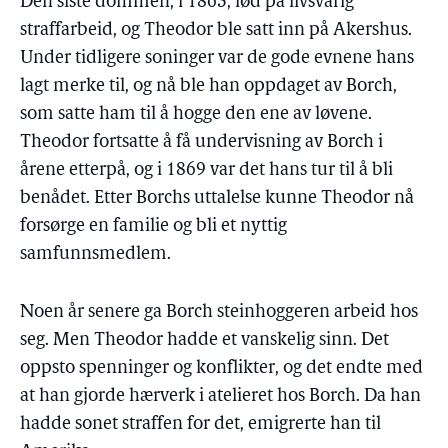
Den siste dommen, i 1863, lød på livsvarig
straffarbeid, og Theodor ble satt inn på Akershus.
Under tidligere soninger var de gode evnene hans
lagt merke til, og nå ble han oppdaget av Borch,
som satte ham til å hogge den ene av løvene.
Theodor fortsatte å få undervisning av Borch i
årene etterpå, og i 1869 var det hans tur til å bli
benådet. Etter Borchs uttalelse kunne Theodor nå
forsørge en familie og bli et nyttig
samfunnsmedlem.
Noen år senere ga Borch steinhoggeren arbeid hos
seg. Men Theodor hadde et vanskelig sinn. Det
oppsto spenninger og konflikter, og det endte med
at han gjorde hærverk i atelieret hos Borch. Da han
hadde sonet straffen for det, emigrerte han til