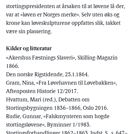
stortingspresidenten at årsaken til at løvene lå der,
var at «løven er Norges merke». Selv uten øks og
krone kan løveskulpturene oppfattes slik, takket
være sin plassering.
Kilder og litteratur
«Akershus Fæstnings Slaveri», Skilling-Magazin
1866.
Den norske Rigstidende, 25.1.1864.
Gram, Nina, «Fra Løvehavnen til Løvebakken»,
Aftenposten Historie 12/2017.
Hvattum, Mari (red.), Debatten om
Stortingsbygningen 1836–1866, Oslo 2016.
Rudie, Gunnar, «Falskmynteren som hogde
stortingsløvene», Byminner 1/1983.
Stortingsforhandlinger 1862–1863, Indst. S., s. 647–