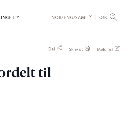
TINGET
NOR/ENG/SÁMI
SØK
Del
Skriv ut
Meld feil
rdelt til