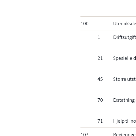
100
Utenriksd
1
Driftsutgif
21
Spesielle d
45
Større uts
70
Erstatning
71
Hjelp til n
103
Regjeringe