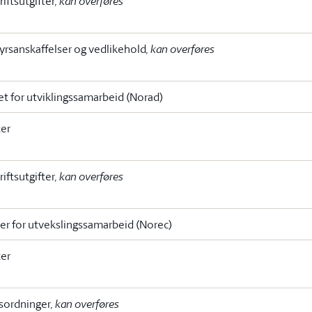
riftsutgifter
, kan overføres
tyrsanskaffelser og vedlikehold
, kan overføres
et for utviklingssamarbeid (Norad)
ter
riftsutgifter
, kan overføres
er for utvekslingssamarbeid (Norec)
ter
sordninger
, kan overføres