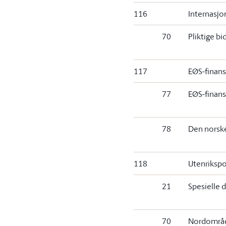
116
Internasjo
70
Pliktige bi
117
EØS-finan
77
EØS-finan
78
Den norsk
118
Utenrikspo
21
Spesielle d
70
Nordområd