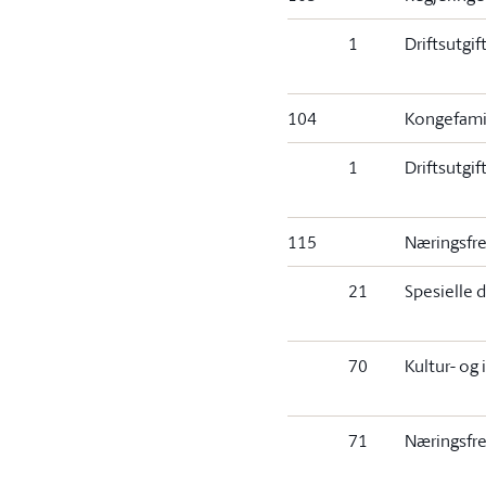
1
Driftsutgif
104
Kongefamili
1
Driftsutgif
115
Næringsfr
21
Spesielle d
70
Kultur- og
71
Næringsf