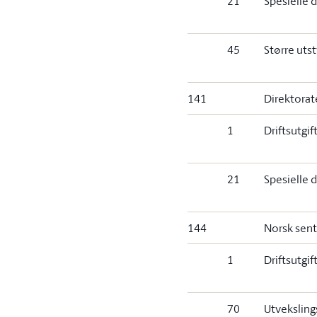
21
Spesielle d
45
Større uts
141
Direktorat
1
Driftsutgif
21
Spesielle d
144
Norsk sent
1
Driftsutgif
70
Utveksling