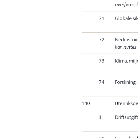
overføres, 
71
Globale si
72
Nedrustnin
kan nyttes
73
Klima, milj
74
Forskning,
140
Utenriksd
1
Driftsutgif