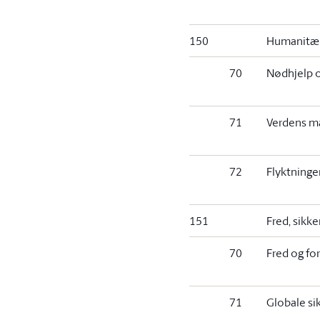
150
Humanitær
70
Nødhjelp 
71
Verdens m
72
Flyktninge
151
Fred, sikk
70
Fred og fo
71
Globale si