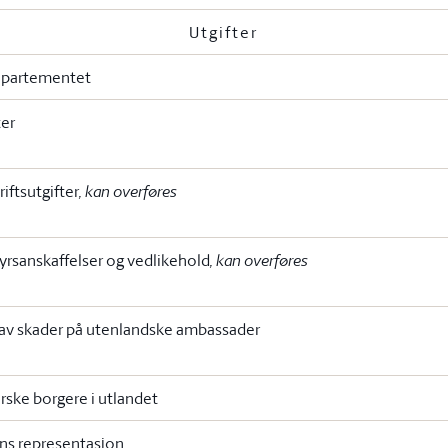
Utgifter
epartementet
ter
riftsutgifter
, kan overføres
tyrsanskaffelser og vedlikehold
, kan overføres
 av skader på utenlandske ambassader
orske borgere i utlandet
ns representasjon