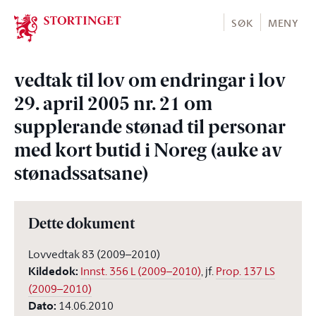
Stortinget.no
SØK
MENY
vedtak til lov om endringar i lov
29. april 2005 nr. 21 om
supplerande stønad til personar
med kort butid i Noreg (auke av
stønadssatsane)
Dette dokument
Lovvedtak 83 (2009–2010)
Kildedok
:
Innst. 356 L (2009–2010)
, jf.
Prop. 137 LS
(2009–2010)
Dato
:
14.06.2010