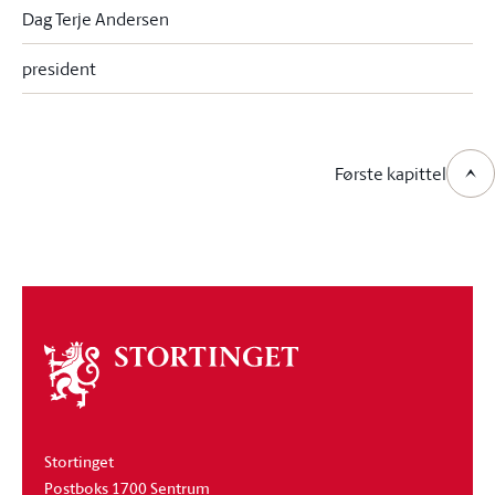
Dag Terje Andersen
president
Første kapittel
Om
stortinget
Stortinget
Postboks 1700 Sentrum