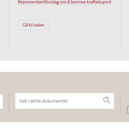
Representantforslag om å bremse krafteksport
Gå til saker
Søk i dette dokumentet
Søk