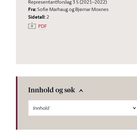
Representantforslag 3 S (2021–2022)
Fra
:
Sofie Marhaug og Bjørnar Moxnes
Sidetall
:
2
PDF
Innhold og søk
-label
Innhold