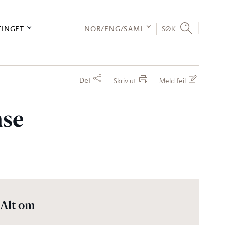
TINGET
NOR/ENG/SÁMI
SØK
Del
Skriv ut
Meld feil
mse
Alt om