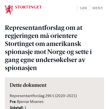
Stortinget.no
SØK
MENY
Representantforslag om at
regjeringen må orientere
Stortinget om amerikansk
spionasje mot Norge og sette i
gang egne undersøkelser av
spionasjen
Dette dokument
Representantforslag 296 S (2020–2021)
Fra
:
Bjørnar Moxnes
Sidetall
:
1