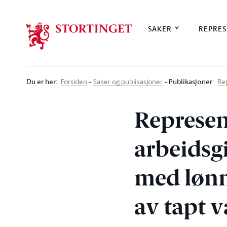
Stortinget.no
SAKER
REPRES
Du er her
:
Publikasjoner:
Forsiden
Saker og publikasjoner
Re
Represen
arbeidsg
med løn
av tapt v