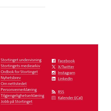
Stortinget undervisning
Facebook
Stortingets mediearkiv
X/Twitter
Ordbok for Stortinget
Instagram
Nyhetsbrev
LinkedIn
Om nettstedet
Personvernerklæring
RSS
Tilgjengelighetserklæring
Kalender (iCal)
Jobb på Stortinget