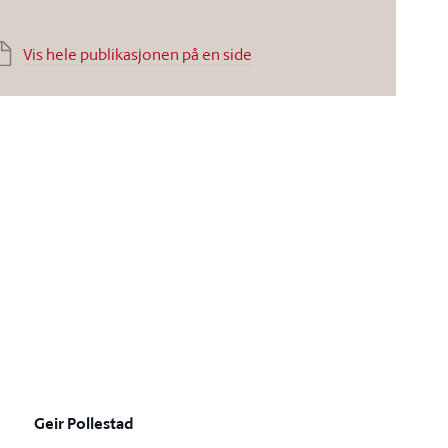
Vis hele publikasjonen på en side
Geir Pollestad