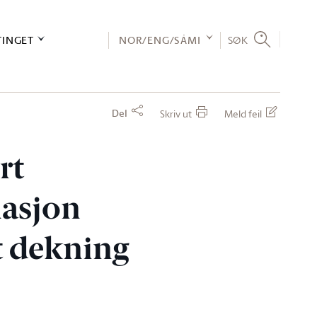
TINGET
NOR/ENG/SÁMI
SØK
Del
Skriv ut
Meld feil
rt
nasjon
 dekning