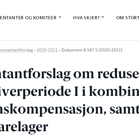
ENTANTER OG KOMITEER
HVA SKJER?
OM STOR
Dokument 8:187 S (2020-2021)
presentantforslag
2020-2021
tantforslag om reduse
iverperiode I i kombi
nskompensasjon, samt
arelager