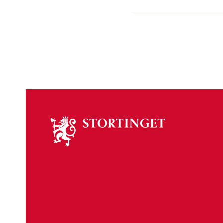
Om
stortinget