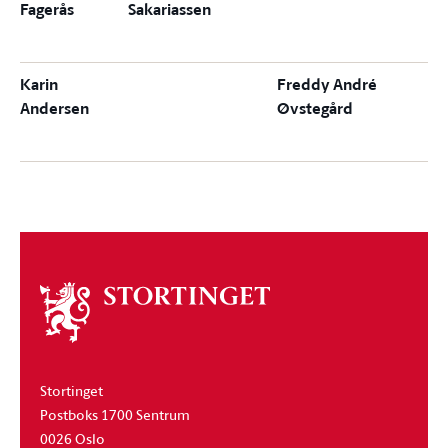
Fagerås
Sakariassen
Karin
Freddy André
Andersen
Øvstegård
Om
stortinget
Stortinget
Postboks 1700 Sentrum
0026 Oslo